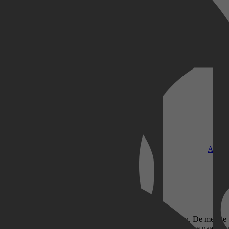
Kobo Plus
Apple
n, elk met hun eigen monopolie binnen de landsgrenzen. De meeste ver
aren daardoor onnodig moeilijk maken. In Geldnood kijken we naar de g