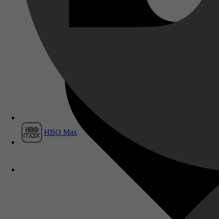
Film1
HBO Max