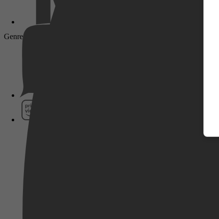
Genre: Economie & Financiën, Financien & Boekhouding, Financie
Pathé Thuis
Prime Video
SkyShowtime