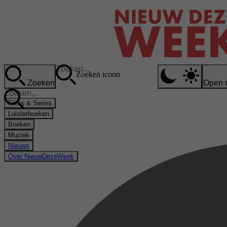
Zoeken icoon
Zoeken
Open 
Films & Series
Luisterboeken
Boeken
Muziek
Nieuws
Over NieuwDezeWeek