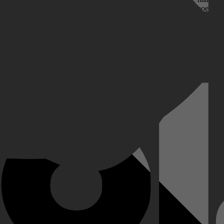
echnologie die structurele, wereldwijde veranderingen aanjaagt. Dit boek
 herschikken. Een fascinerende reis door een wereld in beweging, die 