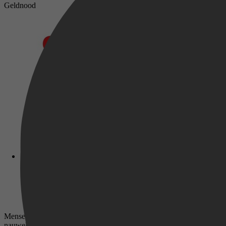
Geldnood
Mensen gebruiken wereldwijd meer dan 160 verschillende munteenhede
nauwelijks bruikbaar. Geboren worden in het 'verkeerde' land kan sp