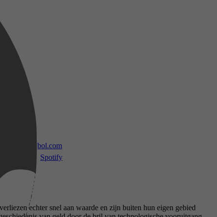
 TV
bol.com
Spotify
liezen echter snel aan waarde en zijn buiten hun eigen gebied
eschiedenis van geld door de bril van technologische vooruitgang.