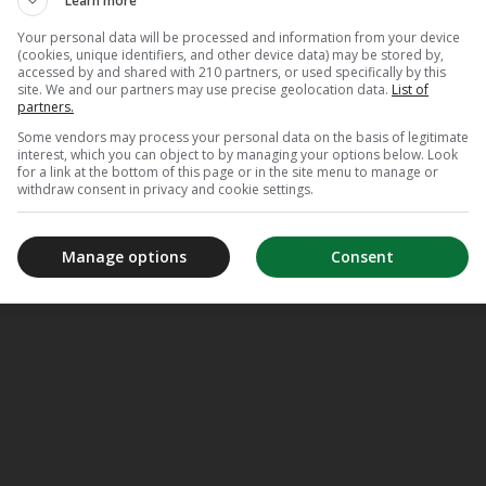
Learn more
Your personal data will be processed and information from your device
(cookies, unique identifiers, and other device data) may be stored by,
accessed by and shared with 210 partners, or used specifically by this
n, Economie, Macro-economie
site. We and our partners may use precise geolocation data.
List of
partners.
Some vendors may process your personal data on the basis of legitimate
interest, which you can object to by managing your options below. Look
for a link at the bottom of this page or in the site menu to manage or
withdraw consent in privacy and cookie settings.
Manage options
Consent