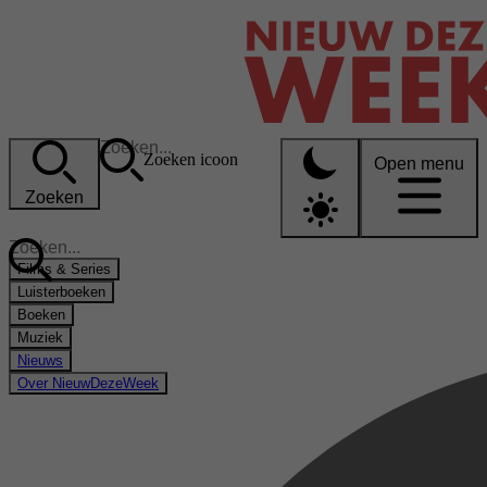
Zoeken icoon
Open menu
Zoeken
Films & Series
Luisterboeken
Boeken
Muziek
Nieuws
Over NieuwDezeWeek