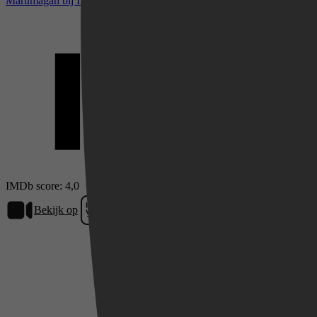
Marumagan bij IMDb
Videoland
IMDb score: 4,0
Bekijk op
Prime Video