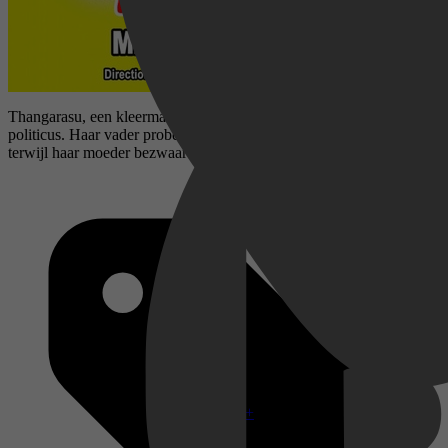
Thangarasu, een kleermaker, wordt verliefd op de dochter van een
politicus. Haar vader probeert voordeel te halen uit deze situatie,
terwijl haar moeder bezwaar maakt tegen hun huwelijk.
Disney+