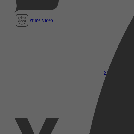
Prime Video
SkyShowtime