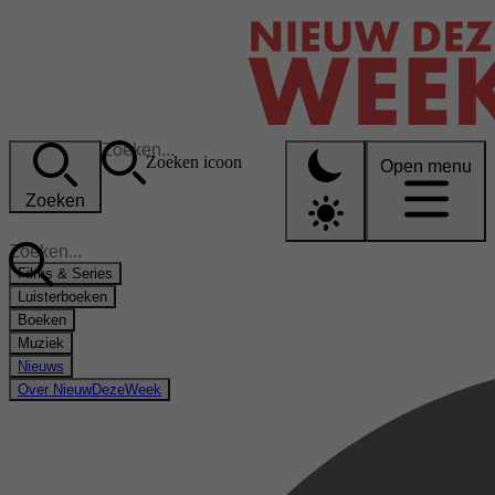
Zoeken icoon
Open menu
Zoeken
Films & Series
Luisterboeken
Boeken
Muziek
Nieuws
Over NieuwDezeWeek