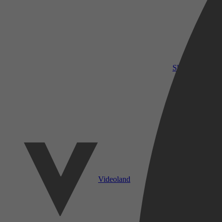
SkyShowtime
Videoland