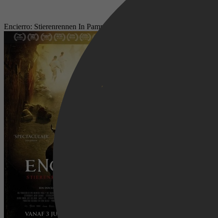
Encierro: Stierenrennen In Pamplona