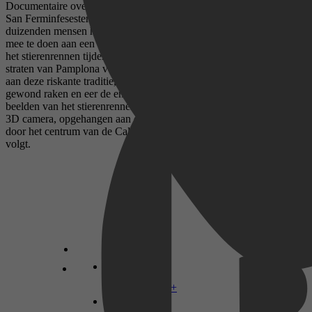
Documentaire over het wereldberoemde stierenrennen tijdens de
San Ferminfesesten in de Spaanse stad Pamplona: Elk jaar riskeren
duizenden mensen hun leven door in de Spaanse stad Pamplona
mee te doen aan een van de gevaarlijkste evenementen ter wereld:
het stierenrennen tijdens de San Fermínfeesten. Vanuit de nauwe
straten van Pamplona vertellen de renners waarom ze deelnemen
aan deze riskante traditie, waarbij elk jaar weer honderden mensen
gewond raken en eer de enige prijs is die er te winnen valt. De
beelden van het stierenrennen zijn geschoten met een High Speed
3D camera, opgehangen aan een 270 meter lange kabel gespannen
door het centrum van de Calle Estafeta, die de kudde en de renners
volgt.
Disney+