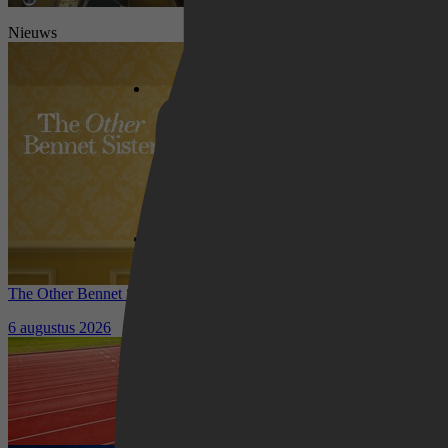
Netflix
Nieuws
Pathé Thuis
Prime Video
The Other Bennet Sister nu te zien op HBO Max: romantisch
kostuumdrama krijgt lovende recensies
6 augustus 2026
Waar kun je het EK Atletiek
2026 kijken? Zo volg je alle
wedstrijden live
5 augustus 2026