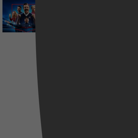
Ted Lasso seizoen 4 is begonnen:
eerste aflevering nu te zien op
Apple TV+
5 augustus 2026
Videoland