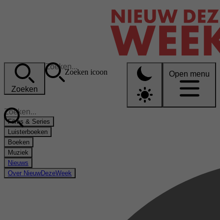
Zoeken icoon
Open menu
Zoeken
Films & Series
Luisterboeken
Boeken
Muziek
Nieuws
Over NieuwDezeWeek