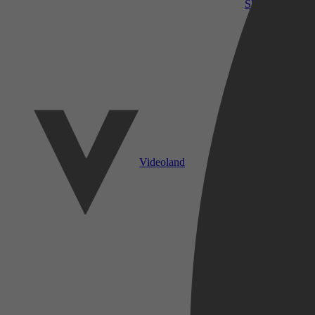
SkyShowtime
Videoland