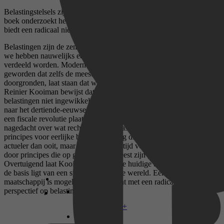
Belastingstelsels zijn te complex en onrechtvaardig. Dit verbluffende
boek onderzoekt het (verrotte) fundament van onze belastingen en
biedt een radicaal nieuw perspectief op een eerlijke wereld.
Belastingen zijn de zenuwen van de staat. Maar hoe belangrijk ook,
we hebben nauwelijks een idee hoe de lasten van onze samenleving
verdeeld worden. Moderne belastingstelsels zijn zo complex
geworden dat zelfs de meest ervaren fiscalisten moeite hebben het te
doorgronden, laat staan dat we kunnen beoordelen of het eerlijk is.
Reinier Kooiman bewijst dat een democratisch gesprek over
belastingen niet ingewikkeld hoeft te zijn. Hij neemt de lezer mee
naar het dertiende-eeuwse Bologna, Perugia en Siena, waar destijds
een fiscale revolutie plaatsvond en waar fundamenteel werd
nagedacht over wat rechtvaardige belastingheffing is. De heldere
principes voor eerlijke belastingheffing die toen zijn ontstaan zijn
actueler dan ooit, maar in de loop der tijd vergeten en vervangen
door principes die op geheel andere leest zijn geschoeid.
Overtuigend laat Kooiman zien hoe de huidige belastingkolos aan
de basis ligt van een steeds ongelijkere wereld. Een rechtvaardigere
maatschappij is mogelijk, en het begint met een radicaal nieuw
perspectief op belastingen.
Disney+