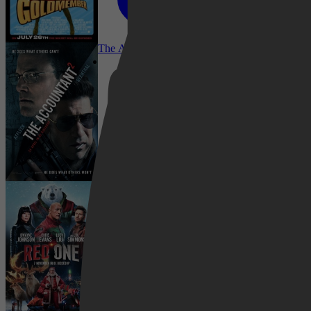
Netflix
22 mei 2026
The Accountant 2
2012
2,5
Pathé Thuis
Crime, Comedy, Sci-Fi, Action
16 april 2026
Prime Video
Red One
1998
3,1
Drama, Crime, Misdaad, Actie, Thriller,
Mystery, Action
19 januari 2026