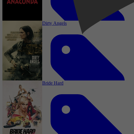
2 december 2025
Dirty Angels
1988
3,3
Horror, Thriller, Adventure, Action
1 december 2025
Bride Hard
2004
2,4
Drama, Actie, Thriller, Action
14 november 2025