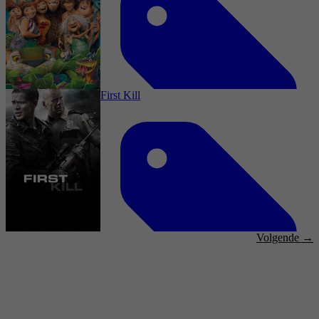
2,7
Komedie, Actie, Thriller, Action
10 oktober 2025
First Kill
2025
3,6
Comedy, Adventure, Family, Action, Fantasy,
Animation
16 september 2025
Volgende →
2025
3,2