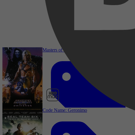
1997
3,0
16 juni 2026
Masters of the Universe
HBO Max
Code Name: Geronimo