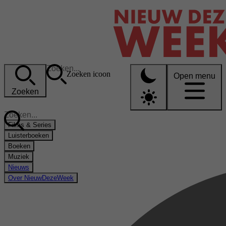
Zoeken icoon
Open menu
Zoeken
Films & Series
Luisterboeken
Boeken
Muziek
Nieuws
Over NieuwDezeWeek