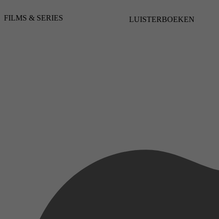
Thriller, Action
FILMS & SERIES
4 september 2025
LUISTERBOEKEN
2013
3,0
3 september 2025
2017
2,5
3 september 2025