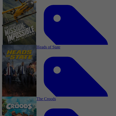
2025
2,2
Komedie, Comedy, Misdaad, Action
6 november 2025
Heads of State
2010
3,7
Actie, Thriller, Avontuur, Adventure, Action
20 oktober 2025
The Croods
2025