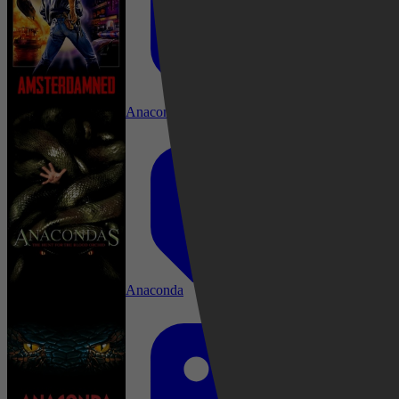
Drama, Comedy, Actie, Oorlog, War, Action
Anacondas: The Hunt for the Blood Orchid
Crime, Horror, Thriller, Mystery, Action
Anaconda
2024
3,4
Horror, Thriller, Adventure, Action