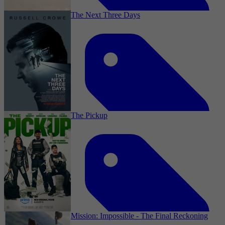
The Next Three Days
1997
2,5
Komedie, Comedy, Actie, Action
14 november 2025
The Pickup
2024
2,3
Drama, Crime, Thriller, Romance, Action
12 november 2025
Mission: Impossible - The Final Reckoning