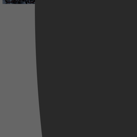
2002
3,2
Komedie, Comedy, Fantasie, Actie, Adventure,
Mystery, Action, Fantasy
18 december 2025
Videoland
2025
3,3
2 december 2025