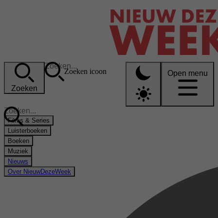
Zoeken icoon
Open menu
Zoeken
Films & Series
Luisterboeken
Boeken
Muziek
Nieuws
Over NieuwDezeWeek