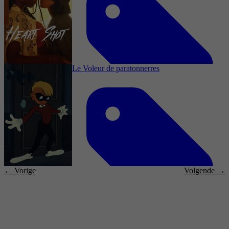
Familie, Mysterie, Family, Mystery, Short
Le Voleur de paratonnerres
2013
3,7
Romantiek, Romance, Action, Short
17 februari 2022
← Vorige
Volgende →
2022
2,2