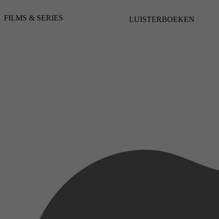
Animatie, Animation, Short
FILMS & SERIES
17 februari 2022
LUISTERBOEKEN
2022
2,5
17 februari 2022
1944
3,3
12 februari 2022