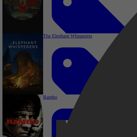
Komedie, Comedy, Short
The Elephant Whisperers
Drama, Komedie, Comedy, Avontuur,
Adventure, Short
Rambo
2023
3,4
Documentaire, Documentary, Short