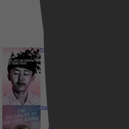
2022
3,0
1 november 2022
The Joys and Sorrows of Young Yuguo
The Dreamlife of Georgie Stone