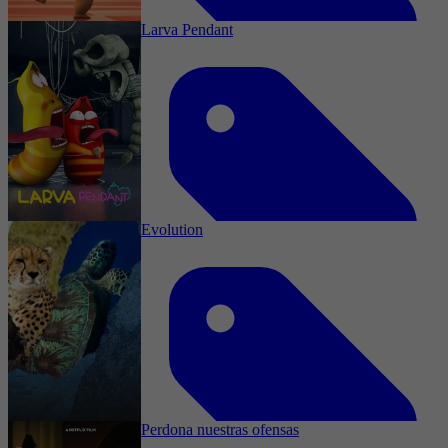
3 september 2022
Larva Pendant
2020
0,5
Comedy, Animatie, Family, Animation, Short
6 augustus 2022
Evolution
2022
3,3
Komedie, Familie, Animatie, Family,
Animation, Short
17 juni 2022
Perdona nuestras ofensas