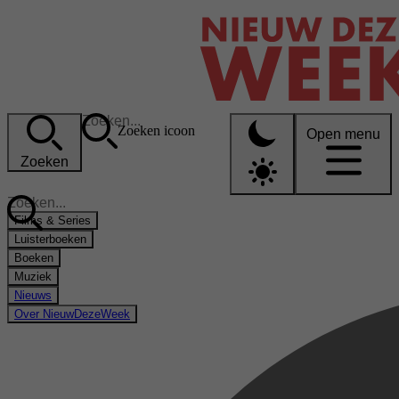
Zoeken icoon
Open menu
Zoeken
Films & Series
Luisterboeken
Boeken
Muziek
Nieuws
Over NieuwDezeWeek