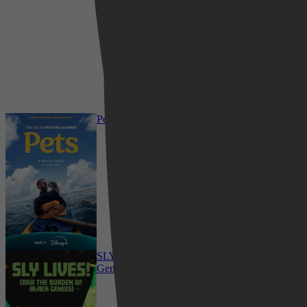
2025
3,6
14 april 2025
Pets
SLY LIVES! (aka The Burden of Black
Genius)