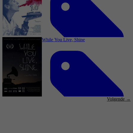
3,8
Documentaire, Documentary
3 januari 2025
While You Live, Shine
2014
2,9
Documentaire, Documentary
3 januari 2025
Volgende →
2012
3,3