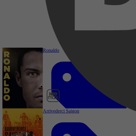
2016
2,7
3 januari 2026
Ronaldo
HBO Max
Arrivederci Saigon