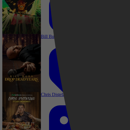
Documentaire, Documentary
Bill Burr: Drop Dead Years
Documentaire, Muziek, Documentary, Music
Chris Distefano: It's Just Unfortunate
2025
3,4
Komedie, Comedy, Documentary