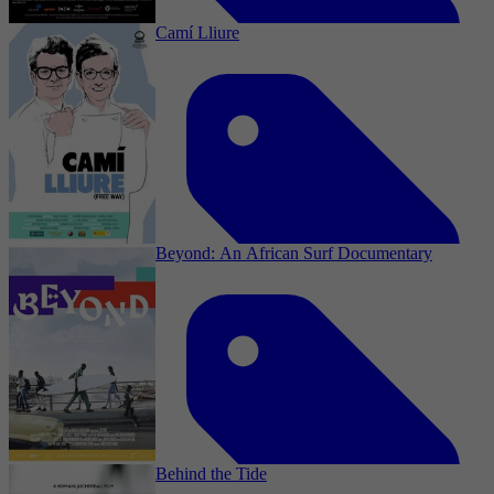
Camí Lliure
2025
3,2
Documentaire, Documentary
21 februari 2025
Beyond: An African Surf Documentary
2025
3,7
Documentaire, Documentary
8 februari 2025
Behind the Tide