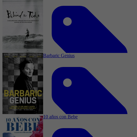
2019
3,8
Documentaire, Adventure, Sport, Documentary
3 januari 2025
Barbaric Genius
2020
4,0
Documentaire, Sport, Documentary
3 januari 2025
10 años con Bebe
2017