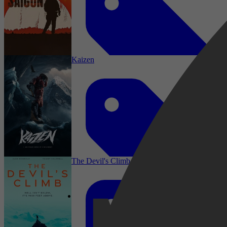
Biography, History, Sport, Documentary
Kaizen
War, Documentary, Music
The Devil's Climb
2015
3,2
Documentaire, TV Film, Adventure,