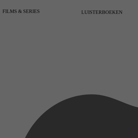
Documentaire, Muziek, Documentary, Music
FILMS & SERIES
3 januari 2025
LUISTERBOEKEN
2016
3,2
3 januari 2025
2018
3,3
3 januari 2025