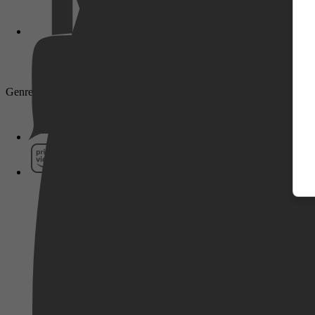
Pathé Thuis
Genre: Drama, Crime, Thriller, Action
Prime Video
SkyShowtime