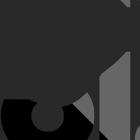
 aanwezige klanten. De politie probeert de gijzeling vreedzaam te beëi
 dag wordt in de oneven afleveringen gezien van buitenaf, vanuit het o