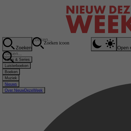
Zoeken icoon
Zoeken
Open 
Films & Series
Luisterboeken
Boeken
Muziek
Nieuws
Over NieuwDezeWeek