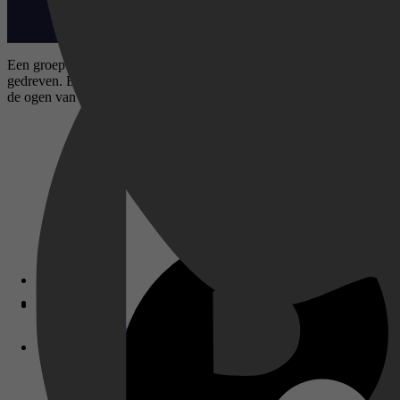
Een groep criminelen overvalt een bank en gijzelt het personeel en de
gedreven. Er ontstaat een bloedstollend kat-en-muisspel. De hectische
de ogen van de overvallers en de gijzelaars.
Disney+