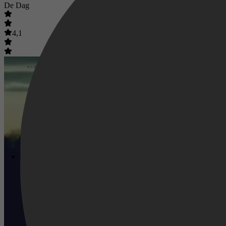
De Dag
4,1