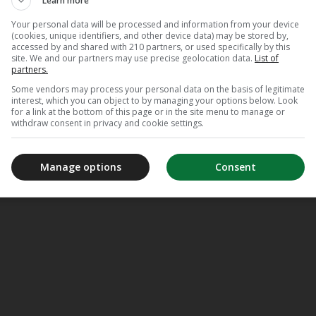
Learn more
Your personal data will be processed and information from your device
(cookies, unique identifiers, and other device data) may be stored by,
accessed by and shared with 210 partners, or used specifically by this
site. We and our partners may use precise geolocation data.
List of
partners.
Some vendors may process your personal data on the basis of legitimate
interest, which you can object to by managing your options below. Look
for a link at the bottom of this page or in the site menu to manage or
withdraw consent in privacy and cookie settings.
Manage options
Consent