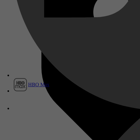
Film1
HBO Max