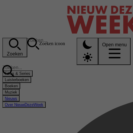
Zoeken icoon
Open menu
Zoeken
Films & Series
Luisterboeken
Boeken
Muziek
Nieuws
Over NieuwDezeWeek