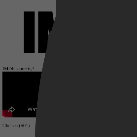
Netflix
Pathé Thuis
IMDb score: 6,7
Prime Video
Chelsea (S01)