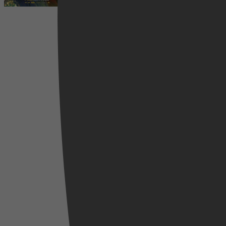
2012
3,5
Drama, Biography, Music
15 mei 2026
Videoland
2019
2,5
19 april 2026