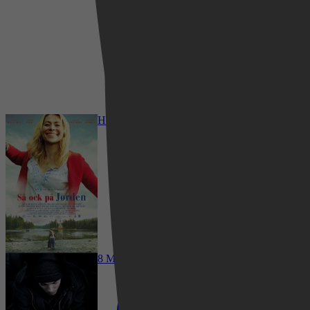
2024
3,1
10 februari 2026
Heaven on Earth
8 Mile