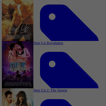
1987
3,5
Drama, Romance, Music
1 augustus 2025
Step Up Revolution
2000
2,9
Drama, Crime, Romance, Music
1 augustus 2025
Step Up 2: The Streets
2014