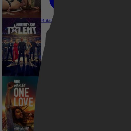
Netflix
1 juni 2026
Britain's Got Talent
2022
3,0
Pathé Thuis
Drama, Romance, Music
1 juni 2026
Prime Video
Bob Marley: One Love
2024
3,5
Game-Show, Music
22 mei 2026