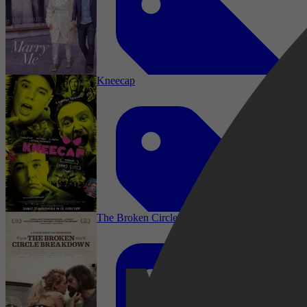
Drama, Comedy, Music
Kneecap
Comedy, Romance, Music
The Broken Circle Breakdown
2000
3,5
Drama, Comedy, Music