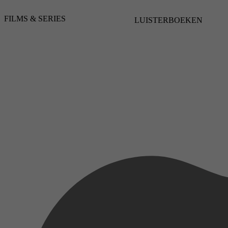
Drama, Romance, Music
FILMS & SERIES
18 juli 2025
LUISTERBOEKEN
2008
3,1
18 juli 2025
2010
3,1
18 juli 2025