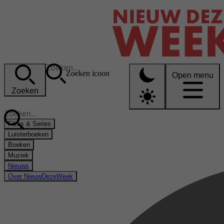
Zoeken icoon
Open menu
Zoeken
Films & Series
Luisterboeken
Boeken
Muziek
Nieuws
Over NieuwDezeWeek