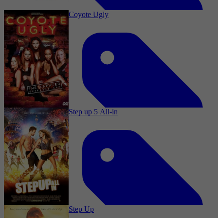
Coyote Ugly
2018
4,1
Drama, Romance, Music
3 oktober 2025
Step up 5 All-in
2023
2,9
Drama, Comedy, Romance, Music
8 september 2025
Step Up