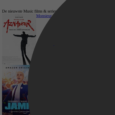
De nieuwste Music films & series op Videoland
Monsieur Aznavour
Everybody's Talking About Jamie
Drama, Biography, Music