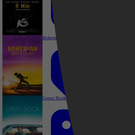
Drama, Comedy, Romance, Music
Bohemian Rhapsody
Drama, Music
Green Book
2015
2,4
Drama, Biography, Music