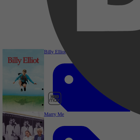
2021
3,0
5 juni 2026
Billy Elliot
HBO Max
Marry Me