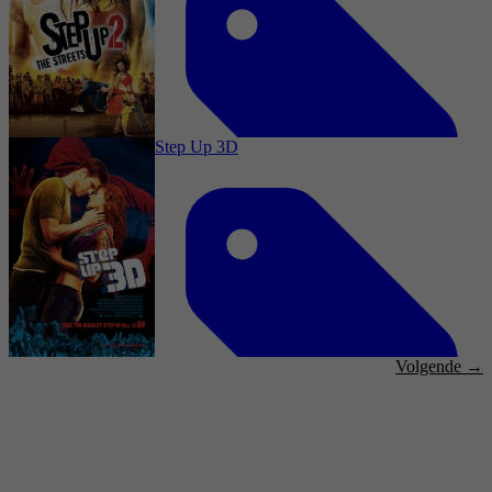
3,0
Drama, Romance, Music
18 juli 2025
Step Up 3D
2006
3,3
Drama, Romance, Music
18 juli 2025
Volgende →
2012
3,2