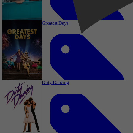
23 januari 2026
Greatest Days
2002
3,5
Drama, Comedy, Biography, Music
15 december 2025
Dirty Dancing
2018
4,0
Drama, Comedy, Musical, Music
14 november 2025