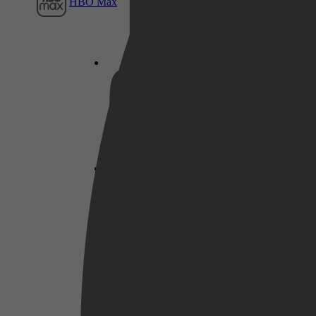
HBO Max
Netflix
Pathé Thuis
Prime Video