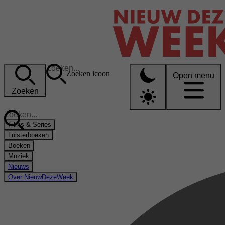
Zoeken icoon
Open menu
Zoeken
Films & Series
Luisterboeken
Boeken
Muziek
Nieuws
Over NieuwDezeWeek