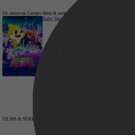
De nieuwste Liedjes films & series op Videoland
Baby Shark's Big Movie
Komedie, Animatie, Avontuur, Kids, 2D,
FILMS & SERIES
LUISTERBOEKEN
Liedjes