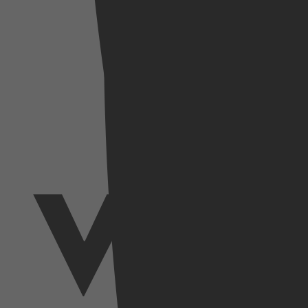
SkyShowtime
Videoland