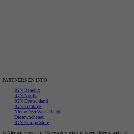
PARTNERS EN INFO
IGN Benelux
IGN Nordic
IGN Deutschland
IGN Frankrijk
NieuwDezeWeek België
Diesewocheneu
IGN Europe Store
© Nieuwdezeweek.nl | Nieuwdezeweek.nl is een eMense website