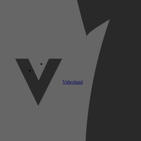
SkyShowtime
Videoland