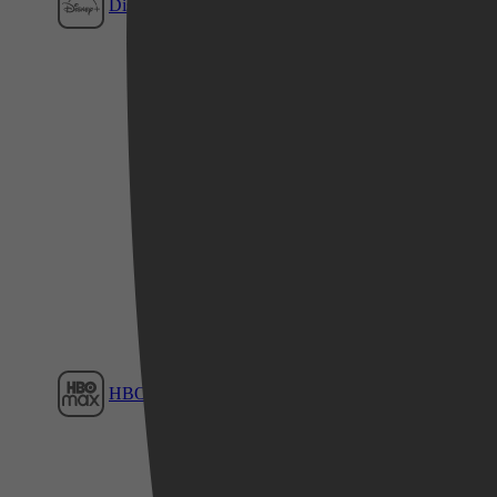
Disney+
Film1
Videoland
HBO Max