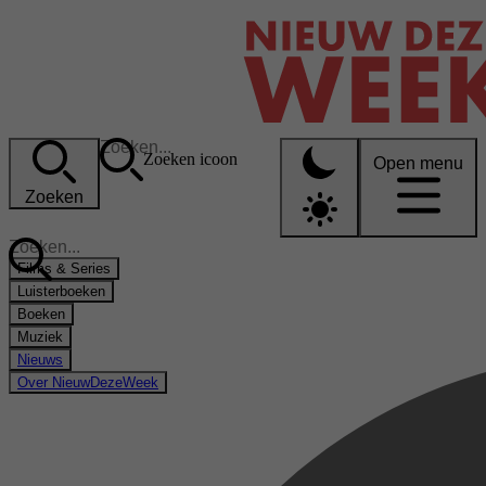
Zoeken icoon
Open menu
Zoeken
Films & Series
Luisterboeken
Boeken
Muziek
Nieuws
Over NieuwDezeWeek