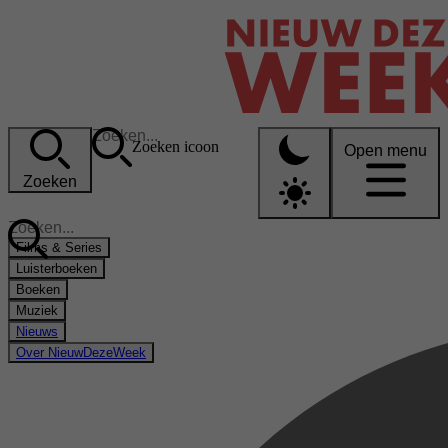
Zoeken icoon
Open menu
Zoeken
Films & Series
Luisterboeken
Boeken
Muziek
Nieuws
Over NieuwDezeWeek