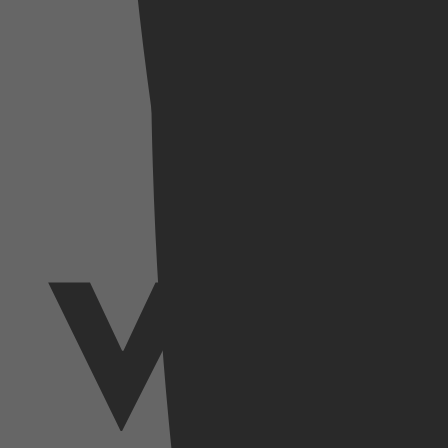
SkyShowtime
Videoland