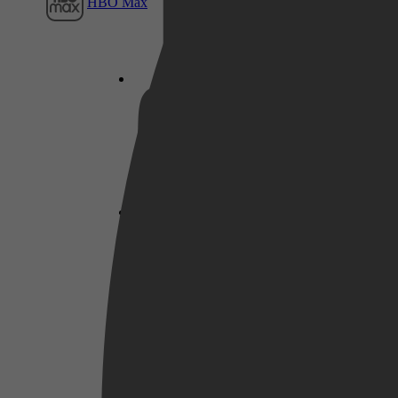
HBO Max
Netflix
Pathé Thuis
Prime Video