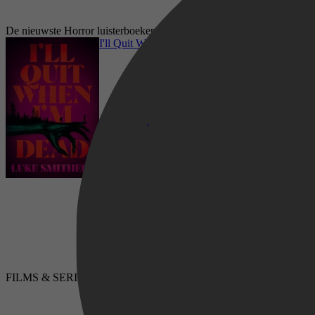
De nieuwste Horror luisterboeken op Storytel
I'll Quit When I'm Dead
Horror, Thrillers & Spanning, Psychologische
FILMS & SERIES
LUISTERBOEKEN
thrillers, Hedendaagse horror, Bovennatuurlijk