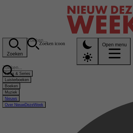
Zoeken icoon
Open menu
Zoeken
Films & Series
Luisterboeken
Boeken
Muziek
Nieuws
Over NieuwDezeWeek