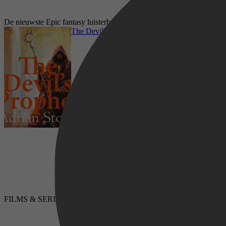
De nieuwste Epic fantasy luisterboeken op Storytel
The Devil's Prophet
Fantasy, Fantasy & Sciencefiction, Epic
FILMS & SERIES
LUISTERBOEKEN
fantasy, Dark fantasy