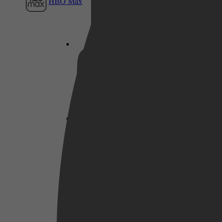
HBO Max
Netflix
Pathé Thuis
Prime Video