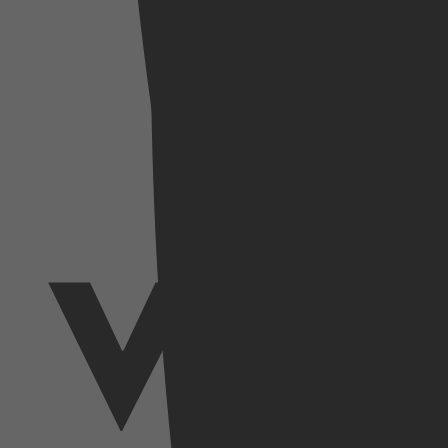
SkyShowtime
Videoland