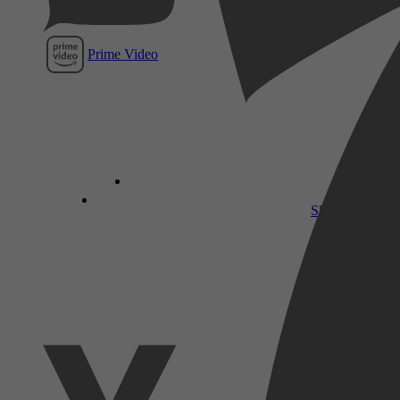
Prime Video
SkyShowtime