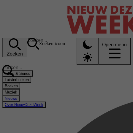
Zoeken icoon
Open menu
Zoeken
Films & Series
Luisterboeken
Boeken
Muziek
Nieuws
Over NieuwDezeWeek