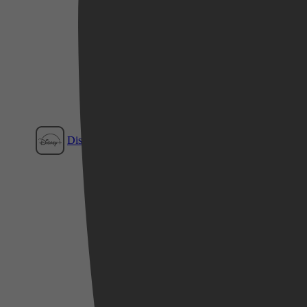
Disney+
Videoland
Film1