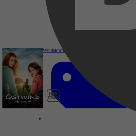
2015
3,2
1 december 2024
Windstorm 4
HBO Max