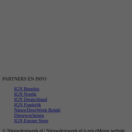
PARTNERS EN INFO
IGN Benelux
IGN Nordic
IGN Deutschland
IGN Frankrijk
NieuwDezeWeek België
Diesewocheneu
IGN Europe Store
© Nieuwdezeweek.nl | Nieuwdezeweek.nl is een eMense website