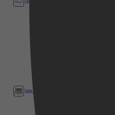
Disney+
Film1
Videoland
HBO Max