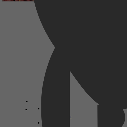
Filosofie, Spiritualiteit, Epic fantasy, Magisch
realisme, Onverklaarbare verschijnselen, TV
serie-editie
Vrije tijd & Hobby, Humor, Literatuur &
Romans, Thrillers & Spanning, Historische
romans, Oorlogsromans, TV serie-editie
George R.R. Martin
Disney+