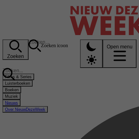
Zoeken icoon
Open menu
Zoeken
Films & Series
Luisterboeken
Boeken
Muziek
Nieuws
Over NieuwDezeWeek