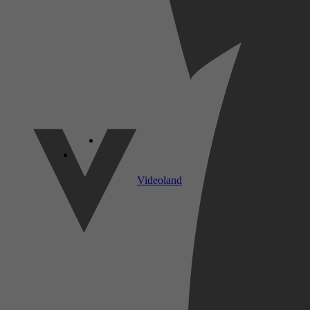
SkyShowtime
Videoland