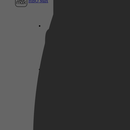
HBO Max
Netflix
Pathé Thuis
Prime Video