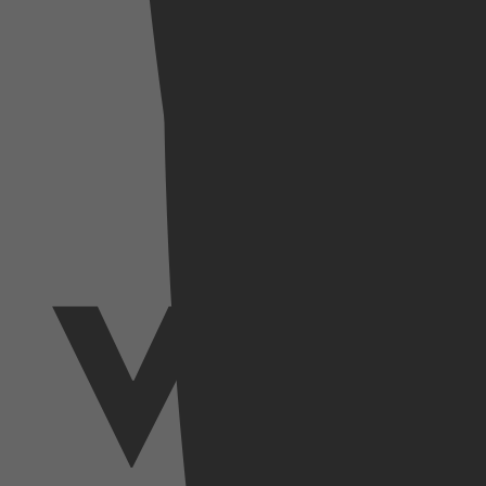
SkyShowtime
Videoland