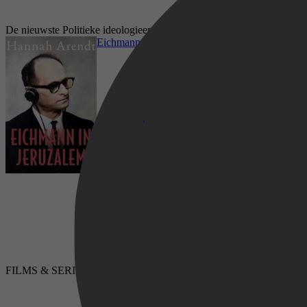
De nieuwste Politieke ideologieen luisterboeken op bol.com
Eichmann in Jeruzalem
Geschiedenis, Mens & Maatschappij, Politiek,
FILMS & SERIES
LUISTERBOEKEN
Politieke ideologieen, Religie, Spiritualiteit &
Filosofie, Filosofie, Regio's & Landen,
Misdaad & Criminaliteit, Strafleer & Straf,