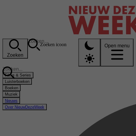
Zoeken icoon
Open menu
Zoeken
Films & Series
Luisterboeken
Boeken
Muziek
Nieuws
Over NieuwDezeWeek