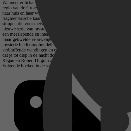
Wanneer er lichamen worden ontdekt in historische vuurtorens in de
regio van de Grote Meren, moet FBI-agente Cara Ward terugkeren
naar huis en haar weg vinden door het ruige landschap met slechts
fragmentarische kaarten als aanwijzingen om een moordenaar te
stoppen die voor niets terugdeinst… Dit is de tweede roman in een
nieuwe serie van mystery- en suspenseauteur Katie Rush. De serie is
een meeslepende en intense thriller met in de hoofdrol een begaafde
maar gekwelde vrouwelijke hoofdpersoon. Dit meeslepende
mysterie biedt onophoudelijke opwinding, nagelbijtende spanning,
verbluffende wendingen en een razendsnel tempo dat ervoor zorgt
dat je tot diep in de nacht doorleest. Fans van Kendra Elliot, Lisa
Regan en Robert Dugoni zullen er ongetwijfeld dol op zijn.
Volgende boeken in de serie zijn ook verkrijgbaar
Disney+