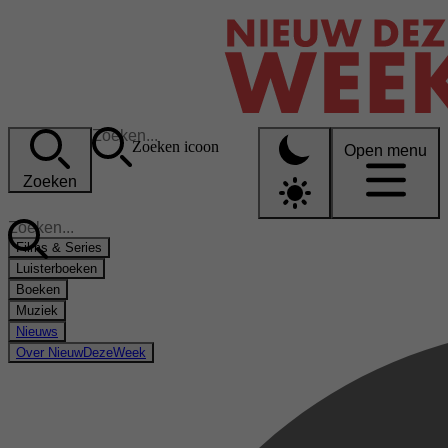
Zoeken icoon
Open menu
Zoeken
Films & Series
Luisterboeken
Boeken
Muziek
Nieuws
Over NieuwDezeWeek