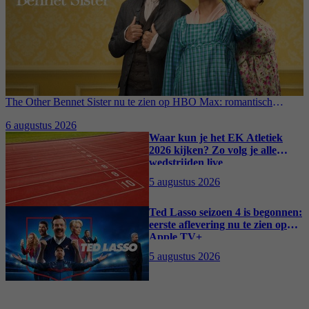
The Other Bennet Sister nu te zien op HBO Max: romantisch
kostuumdrama krijgt lovende recensies
6 augustus 2026
Waar kun je het EK Atletiek
2026 kijken? Zo volg je alle
wedstrijden live
5 augustus 2026
Ted Lasso seizoen 4 is begonnen:
eerste aflevering nu te zien op
Apple TV+
5 augustus 2026