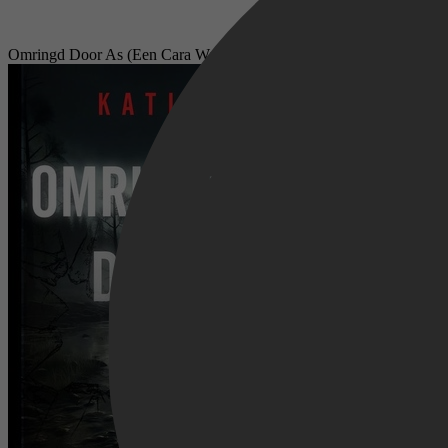
Omringd Door As (Een Cara Ward Fbi Thriller—Boek 2)