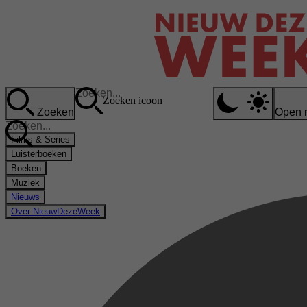
Zoeken icoon
Zoeken
Open 
Films & Series
Luisterboeken
Boeken
Muziek
Nieuws
Over NieuwDezeWeek