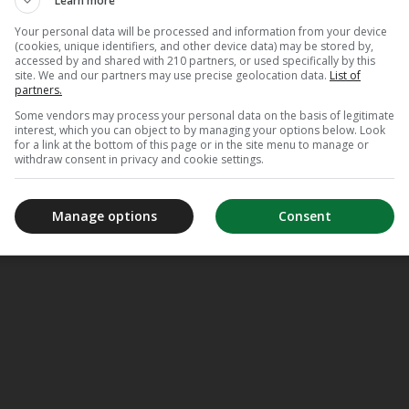
Learn more
Your personal data will be processed and information from your device
(cookies, unique identifiers, and other device data) may be stored by,
accessed by and shared with 210 partners, or used specifically by this
site. We and our partners may use precise geolocation data.
List of
partners.
Some vendors may process your personal data on the basis of legitimate
interest, which you can object to by managing your options below. Look
for a link at the bottom of this page or in the site menu to manage or
withdraw consent in privacy and cookie settings.
Manage options
Consent