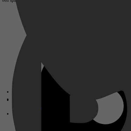
een spannende standalone-romantasy van Kristen Ciccarelli, de bestse
Disney+