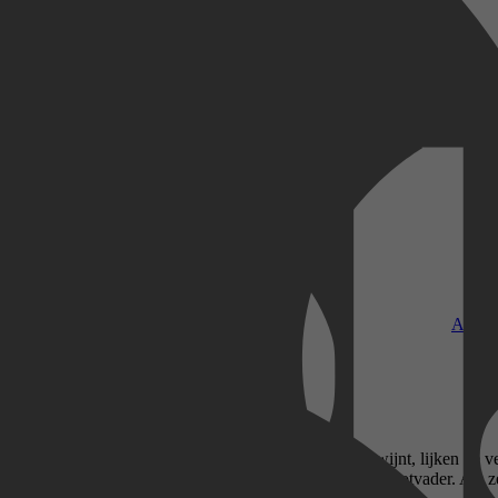
Kobo Plus
Apple
jningen en feeënmagie. Wanneer haar grootvader verdwijnt, lijken de ve
n deal – haar stem in ruil voor de vrijheid van haar grootvader. Als ze fa