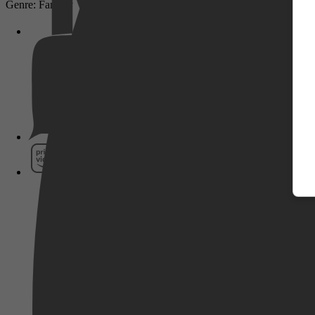
Genre: Fantasy
Pathé Thuis
Prime Video
SkyShowtime