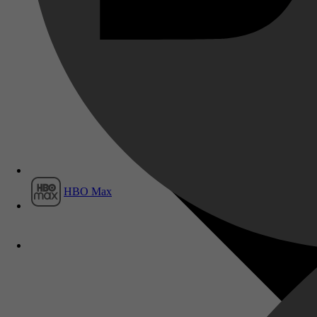
Film1
HBO Max