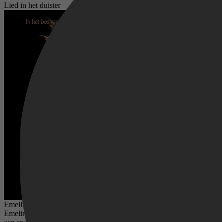
Lied in het duister
Emeline hoort al sinds jongs af aan verhalen over mysterieuze verdwi
Emeline belandt aan het hof van de legendarische Boskoning. Ze sluit ee