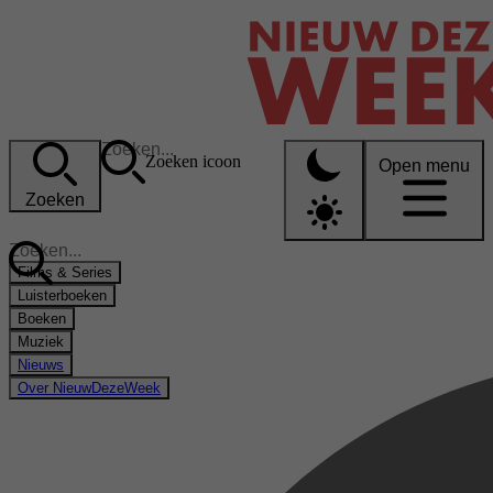
Zoeken icoon
Open menu
Zoeken
Films & Series
Luisterboeken
Boeken
Muziek
Nieuws
Over NieuwDezeWeek