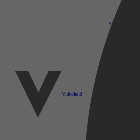
SkyShowtime
Videoland