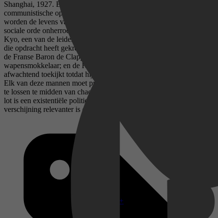
Shanghai, 1927. Er broeit revolutie. Terwijl een prille
communistische opstand met bruut geweld wordt neergeslagen,
worden de levens van vier mensen die strijden voor een nieuwe
sociale orde onherroepelijk veranderd: de idealist en intellectueel
Kyo, een van de leiders van de opstand; de huurmoordenaar Ch’en,
die opdracht heeft gekregen om een zekere generaal te vermoorden;
de Franse Baron de Clappique, gokker, opiumhandelaar en
wapensmokkelaar; en de Russische revolutionair Katov, die
afwachtend toekijkt totdat hij zelf het ultieme offer moet brengen.
Elk van deze mannen moet proberen zijn persoonlijke conflicten op
te lossen te midden van chaos, complotten en verraad. Het menselijk
lot is een existentiële politieke thriller die bijna negentig jaar na
verschijning relevanter is dan ooit.
Disney+