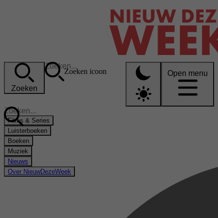
Zoeken icoon
Open menu
Zoeken
Films & Series
Luisterboeken
Boeken
Muziek
Nieuws
Over NieuwDezeWeek