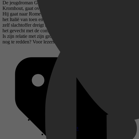
De jeugdroman Geloof mij maar, geschreven door Rindert
Kromhout, gaat over de jongen Tommaso, die journalist wil worden.
Hij gaat naar Rome om een artikel te schrijven over nepnieuws in
het Italië van toen en nu. Zijn onderzoek wordt ruw verstoord als hij
zelf slachtoffer dreigt te worden van boosaardig nepnieuws. Hij gaat
het gevecht met de complotdenkers aan, maar is die strijd te winnen?
Is zijn relatie met zijn grote liefde, de mooie, maar naïeve Giorgio,
nog te redden? Voor lezers vanaf 13 jaar.
Disney+