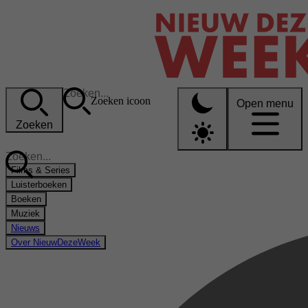
Zoeken icoon
Open menu
Zoeken
Films & Series
Luisterboeken
Boeken
Muziek
Nieuws
Over NieuwDezeWeek