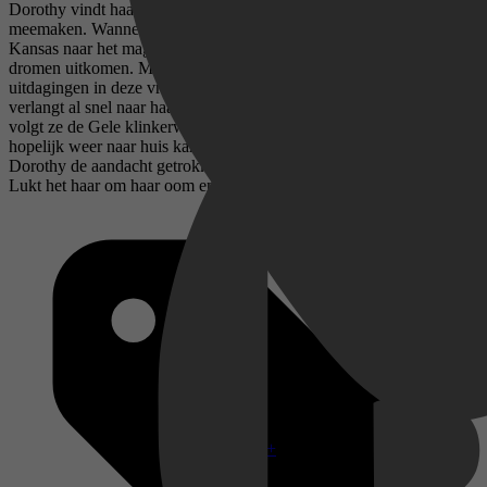
Dorothy vindt haar leven maar saai, ze wil graag iets spannends
meemaken. Wanneer een storm haar vanuit haar huis op de prairie in
Kansas naar het magische land van Oz voert, lijkt het alsof haar
dromen uitkomen. Maar Dorothy is niet voorbereid op de
uitdagingen in deze vreemde en verre omgeving. Ze mist thuis en
verlangt al snel naar haar familie. Samen met haar nieuwe vrienden
volgt ze de Gele klinkerweg naar de grote tovenaar van Oz die haar
hopelijk weer naar huis kan sturen. Maar door haar komst heeft
Dorothy de aandacht getrokken van een boze heks in het westen.
Lukt het haar om haar oom en tante weer te zien?
Disney+