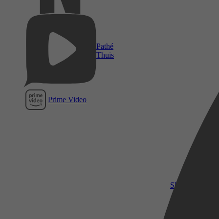
Pathé
Thuis
Prime Video
SkyShowtime