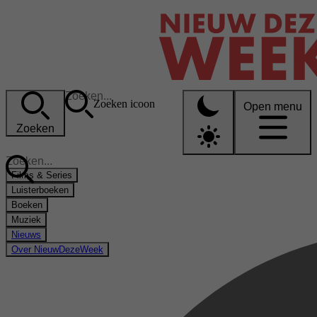
Zoeken icoon
Open menu
Zoeken
Films & Series
Luisterboeken
Boeken
Muziek
Nieuws
Over NieuwDezeWeek