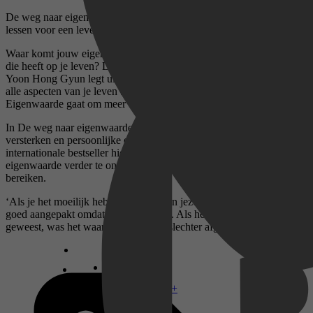
De weg naar eigenwaarde van Yoon Hung-Gyun staat vol simpele
lessen voor een leven vol tevredenheid.
Waar komt jouw eigenwaarde vandaan? En besef je hoeveel invloed
die heeft op je leven? De gerenommeerde Koreaanse psychiater Dr.
Yoon Hong Gyun legt uit wat eigenwaarde is en toont aan hoe die
alle aspecten van je leven beïnvloedt, zoals liefde, geluk en succes.
Eigenwaarde gaat om meer dan zelfliefde, trots en zelfvertrouwen.
In De weg naar eigenwaarde leer je in 24 stappen je zelfbeeld te
versterken en persoonlijke obstakels te overwinnen. Deze
internationale bestseller hielp al honderdduizenden mensen hun
eigenwaarde verder te ontwikkelen en blijvende tevredenheid te
bereiken.
‘Als je het moeilijk hebt, zeg dan tegen jezelf: “Ik heb deze situatie
goed aangepakt omdat ik capabel ben. Als het iemand anders was
geweest, was het waarschijnlijk veel slechter afgelopen.” ’
Disney+