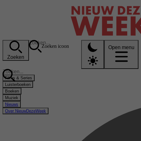
Zoeken icoon
Open menu
Zoeken
Films & Series
Luisterboeken
Boeken
Muziek
Nieuws
Over NieuwDezeWeek