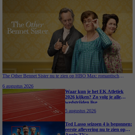
The Other Bennet Sister nu te zien op HBO Max: romantisch
kostuumdrama krijgt lovende recensies
6 augustus 2026
Waar kun je het EK Atletiek
2026 kijken? Zo volg je alle
wedstrijden live
5 augustus 2026
Ted Lasso seizoen 4 is begonnen:
eerste aflevering nu te zien op
Apple TV+