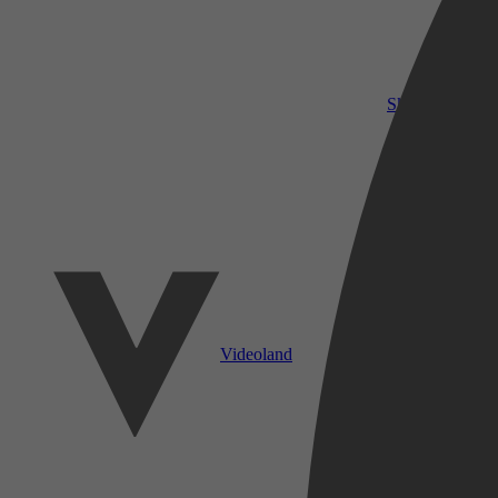
SkyShowtime
Videoland