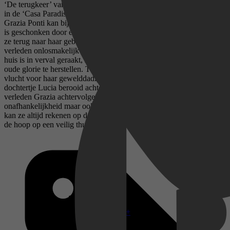
‘De terugkeer’ van Francesca Scanacapra is het derde en laatste deel
in de ‘Casa Paradiso’-trilogie. Italië, 1963. De inmiddels volwassen
Grazia Ponti kan bijna niet geloven dat haar ouderlijk huis aan haar
is geschonken door een oude vriend. Samen met haar dochter keert
ze terug naar haar geboortedorp Pieve Santa Clara, waar heden en
verleden onlosmakelijk met elkaar verbonden zijn. Het prachtige
huis is in verval geraakt, maar Grazia is vastbesloten om het in zijn
oude glorie te herstellen. Toch is het leven verre van perfect. Op de
vlucht voor haar gewelddadige echtgenote zijn Grazia en haar
dochtertje Lucia berooid achtergebleven. Bovendien blijft het
verleden Grazia achtervolgen en moet ze strijden om niet alleen haar
onafhankelijkheid maar ook haar dochter te behouden. Gelukkig
kan ze altijd rekenen op de steun van haar dorpsgenoten en geeft ze
de hoop op een veilig thuis niet op.
Disney+