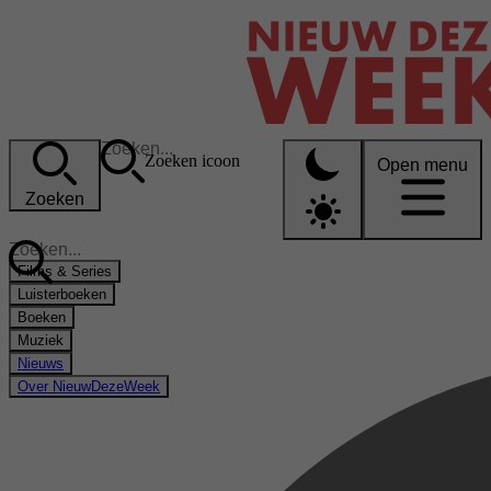
Zoeken icoon
Open menu
Zoeken
Films & Series
Luisterboeken
Boeken
Muziek
Nieuws
Over NieuwDezeWeek