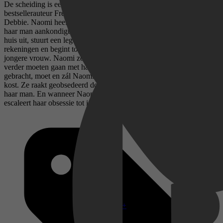
De scheiding is een indringende psychologische thriller van
bestsellerauteur Freida McFadden, bekend van De hulp en Lieve
Debbie. Naomi heeft het perfecte leven en het perfecte gezin. Tot
haar man aankondigt dat hij van haar wil scheiden. Hij zet haar het
huis uit, stuurt een leger aan advocaten op haar af, plundert hun
rekeningen en begint tot overmaat van ramp een relatie met een
jongere vrouw. Naomi zou haar nederlaag moeten accepteren en
verder moeten gaan met haar leven. Maar na alle offers die ze heeft
gebracht, moet en zál Naomi haar happy end krijgen, koste wat het
kost. Ze raakt geobsedeerd door Veronica, de nieuwe vriendin van
haar man. En wanneer Naomi onvoorstelbare geheimen ontdekt,
escaleert haar obsessie tot iets ergers...
Disney+