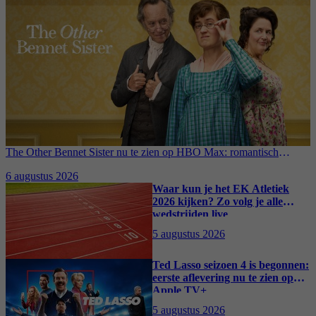
The Other Bennet Sister nu te zien op HBO Max: romantisch
kostuumdrama krijgt lovende recensies
6 augustus 2026
Waar kun je het EK Atletiek
2026 kijken? Zo volg je alle
wedstrijden live
5 augustus 2026
Ted Lasso seizoen 4 is begonnen:
eerste aflevering nu te zien op
Apple TV+
5 augustus 2026