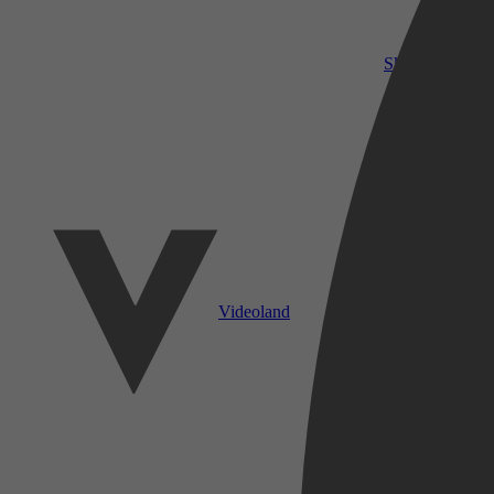
SkyShowtime
Videoland