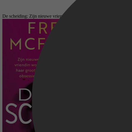
De scheiding: Zijn nieuwe vriendin wordt haar grootste obsessie