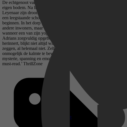
De echtgenoot van Inge Spaan is psychologische spanning van
eigen bodem. Na het overlijden van zijn vrouw besluit Adrian
Leyenaar zijn droom waar te maken. Hij verlaat de Randstad om in
een leegstaande school in Drenthe zijn eigen yogacentrum te
beginnen. In het dorp botsen zijn plannen al snel met die van de
andere inwoners, maar dat is niet zijn grootste probleem. Want
wanneer een van zijn yogaleerlingen spoorloos verdwijnt, begint
Adrians zorgvuldig opgebouwde leven te wankelen. Wat hij zich
herinnert, blijkt niet altijd waar te zijn. Wat anderen over hem
zeggen, al helemaal niet. Zelfs voor een yogadocent wordt het
onmogelijk de kalmte te bewaren. Adem in, adem uit… ‘De mix van
mysterie, spanning en emotionele diepgang maakt dit boek een
must-read.’ ThrillZone
Disney+