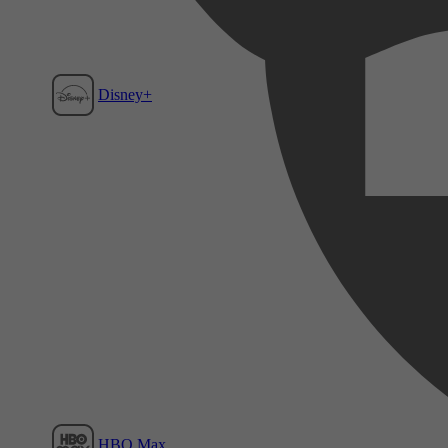
Disney+
Film1
HBO Max