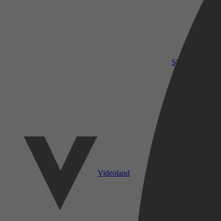
SkyShowtime
Videoland