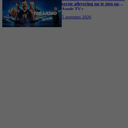
eerste aflevering nu te zien op
Apple TV+
5 augustus 2026