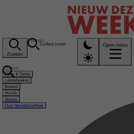
Zoeken icoon
Open menu
Zoeken
Films & Series
Luisterboeken
Boeken
Muziek
Nieuws
Over NieuwDezeWeek