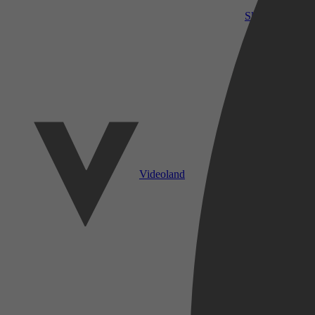
SkyShowtime
Videoland