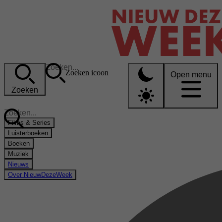
Zoeken icoon
Open menu
Zoeken
Films & Series
Luisterboeken
Boeken
Muziek
Nieuws
Over NieuwDezeWeek