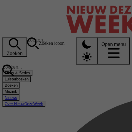
Zoeken icoon
Open menu
Zoeken
Films & Series
Luisterboeken
Boeken
Muziek
Nieuws
Over NieuwDezeWeek