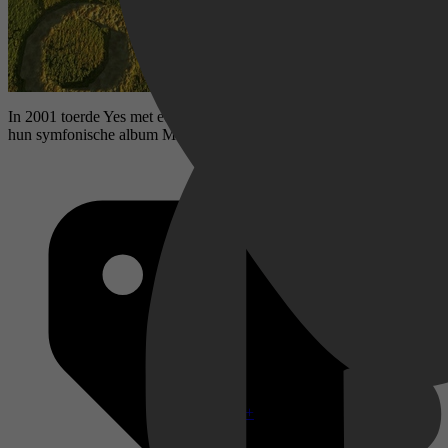
In 2001 toerde Yes met een compleet orkest ter ondersteuning van
hun symfonische album Magnification.
Disney+