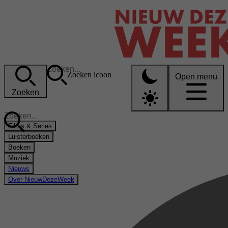
Zoeken icoon
Open menu
Zoeken
Films & Series
Luisterboeken
Boeken
Muziek
Nieuws
Over NieuwDezeWeek