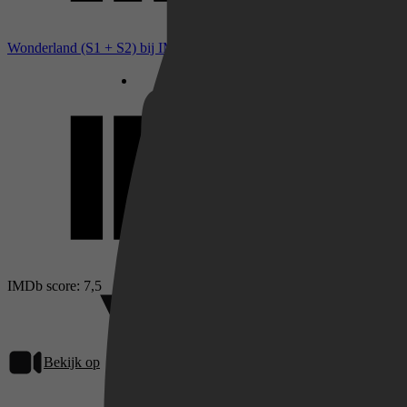
Netflix
Wonderland (S1 + S2) bij IMDb
Pathé Thuis
Prime Video
IMDb score: 7,5
Bekijk op
Videoland