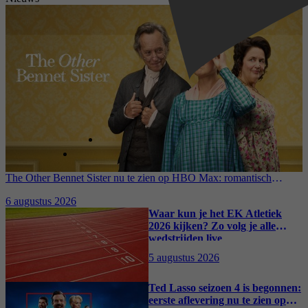
The Other Bennet Sister nu te zien op HBO Max: romantisch
kostuumdrama krijgt lovende recensies
6 augustus 2026
Waar kun je het EK Atletiek
2026 kijken? Zo volg je alle
wedstrijden live
5 augustus 2026
Ted Lasso seizoen 4 is begonnen:
eerste aflevering nu te zien op