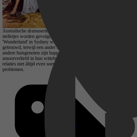
Australische dramaserie waarin de levens van vier verschillende
stelletjes worden gevolgd die allemaal in het appartementencomplex
'Wonderland' in Sydney wonen. Het ene koppel is al jaren
getrouwd, terwijl een ander stelletje pas nét bij elkaar is. Weer twee
andere huisgenoten zijn happy single en het vierde setje zit
smoorverliefd in hun wittebroodsweken. Uiteraard verlopen deze
relaties niet áltijd even soepel en spelen er de nodige onderlinge
problemen.
Disney+