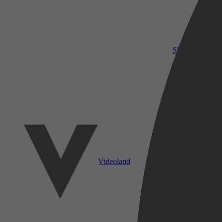
SkyShowtime
Videoland