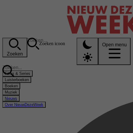
Zoeken icoon
Open menu
Zoeken
Films & Series
Luisterboeken
Boeken
Muziek
Nieuws
Over NieuwDezeWeek