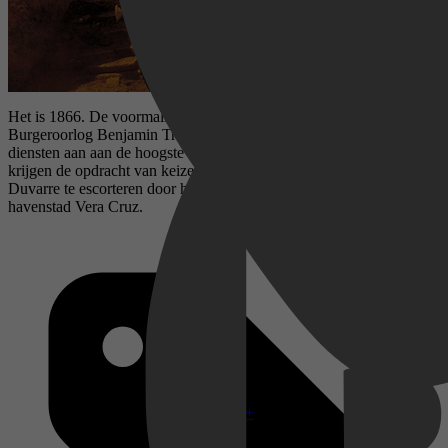
Het is 1866. De voormalige militair uit de Amerikaanse
Burgeroorlog Benjamin Trane en de outlaw Joe Erin bieden hun
diensten aan aan de hoogste bieders. Beiden reizen naar Mexico en
krijgen de opdracht van keizer Maximillian de hertogin Marie
Duvarre te escorteren door het gebied van de opstandelingen naar de
havenstad Vera Cruz.
Disney+