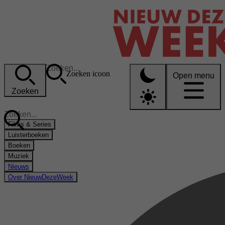
Zoeken icoon
Open menu
Zoeken
Films & Series
Luisterboeken
Boeken
Muziek
Nieuws
Over NieuwDezeWeek