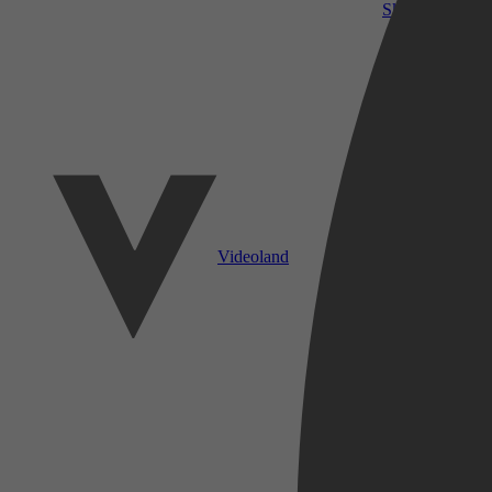
SkyShowtime
Videoland