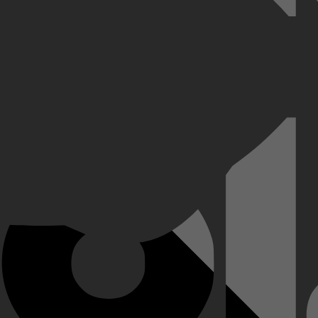
t de buurman flirt – dat was niet zo. Tot overmaat van ramp wordt er pe
 weg te werken, arriveert er nog een lijk, wat hem nog verder in de chaos