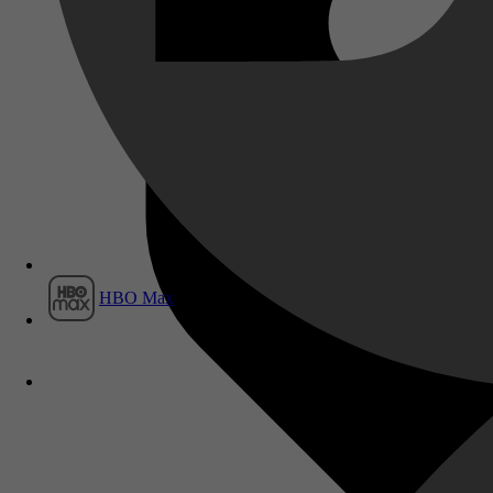
Film1
HBO Max