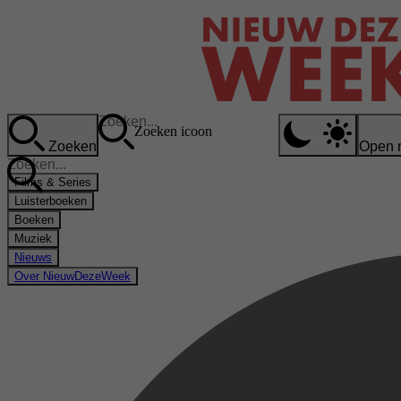
Zoeken icoon
Zoeken
Open 
Films & Series
Luisterboeken
Boeken
Muziek
Nieuws
Over NieuwDezeWeek