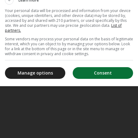
Learn more
Your personal data will be processed and information from your device
(cookies, unique identifiers, and other device data) may be stored by,
accessed by and shared with 210 partners, or used specifically by this
site. We and our partners may use precise geolocation data.
List of
partners.
Some vendors may process your personal data on the basis of legitimate
interest, which you can object to by managing your options below. Look
for a link at the bottom of this page or in the site menu to manage or
withdraw consent in privacy and cookie settings.
Manage options
Consent