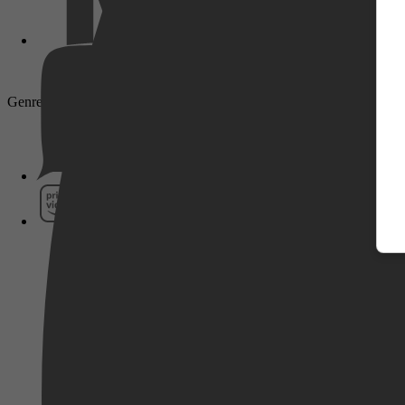
Genre: Komedie, Actie
Pathé Thuis
Prime Video
SkyShowtime