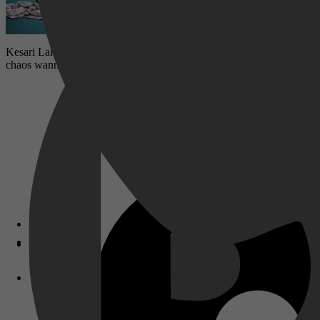
Kesari Lal Singhs vrouw verlaat hem in de veronderstelling dat hij me
chaos wanneer er een lijk wordt aangetroffen. Terwijl hij het probeert
Disney+