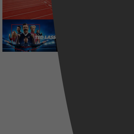
wedstrijden live
5 augustus 2026
Ted Lasso seizoen 4 is begonnen:
eerste aflevering nu te zien op
Apple TV+
5 augustus 2026