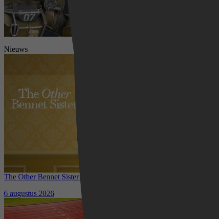
Nieuws
The Other Bennet Sister nu te zien op HBO Max: romantisch
kostuumdrama krijgt lovende recensies
6 augustus 2026
Waar kun je het EK Atletiek
2026 kijken? Zo volg je alle