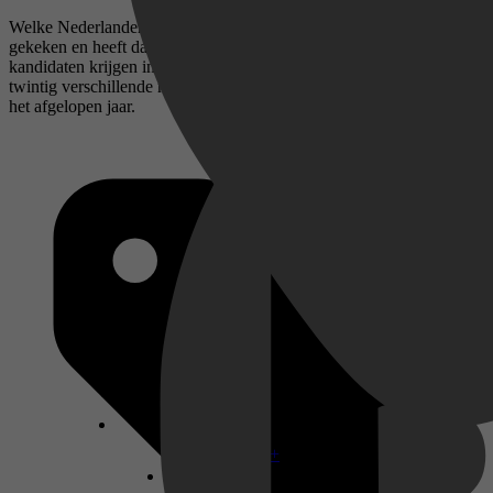
Welke Nederlander heeft het afgelopen jaar de meeste uren televisie
gekeken en heeft daar nog het meeste van onthouden? Honderd
kandidaten krijgen in de grootste quizhuiskamer van Nederland
twintig verschillende meerkeuzevragen over televisiemomenten uit
het afgelopen jaar.
Disney+