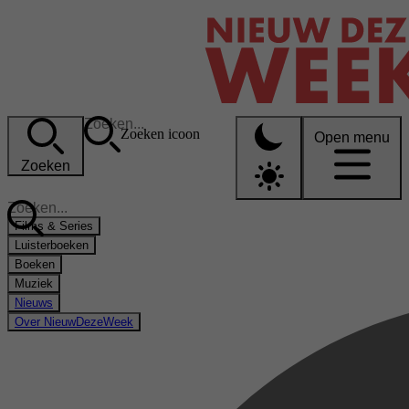
Zoeken icoon
Open menu
Zoeken
Films & Series
Luisterboeken
Boeken
Muziek
Nieuws
Over NieuwDezeWeek