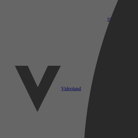
SkyShowtime
Videoland