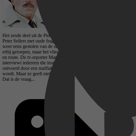
Het zesde deel uit de Pink Panther serie, gemaakt na de dood van
Peter Sellers met oude fragmenten. De Pink-Pantherdiamant wordt
weer eens gestolen van de staat Lugash. Inspecteur Clouseau wordt
erbij geroepen, maar het vliegtuig waar de inspecteur in zit verdwijnt
en route. De tv-reporter Marie Jouvet gaat op onderzoek uit en
interviewt iedereen die inspecteur Clouseau kent. Zij wordt zelf
ontvoerd door een maffiabaas die niet wil dat Clouseau gevonden
wordt. Maar ze geeft niet op. Is de inspecteur dood of nog in leven?
Dat is de vraag...
Disney+