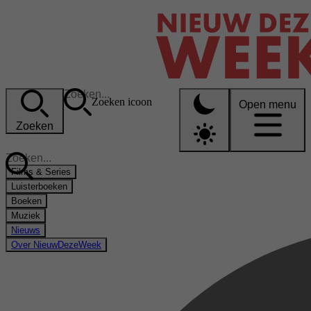
Zoeken icoon
Open menu
Zoeken
Films & Series
Luisterboeken
Boeken
Muziek
Nieuws
Over NieuwDezeWeek