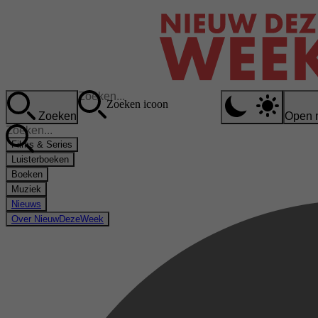
Zoeken icoon
Zoeken
Open 
Films & Series
Luisterboeken
Boeken
Muziek
Nieuws
Over NieuwDezeWeek