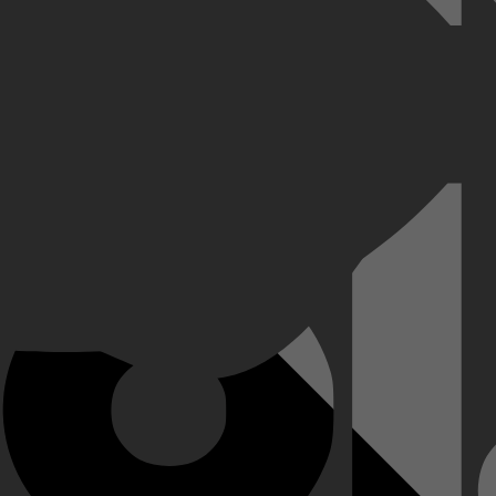
r ontvoerder 13 jaar in een kelder gevangengehouden is. Het is haar ge
aar verhaal. Achter Ivy's kinderlijke uiterlijk gaat een vastberaden vrou