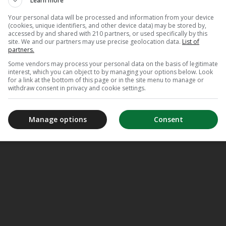
Learn more
Your personal data will be processed and information from your device
(cookies, unique identifiers, and other device data) may be stored by,
accessed by and shared with 210 partners, or used specifically by this
site. We and our partners may use precise geolocation data.
List of
partners.
Some vendors may process your personal data on the basis of legitimate
interest, which you can object to by managing your options below. Look
for a link at the bottom of this page or in the site menu to manage or
withdraw consent in privacy and cookie settings.
Manage options
Consent