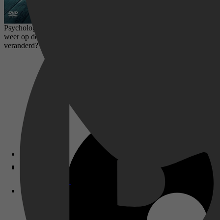
Psychologische dramaserie over de 26-jarige Ivy Moxham, die door haa
weer op de rit te krijgen. Maar dan begint de politie te twijfelen aan h
veranderd? Is ze wel te vertrouwen?
Disney+