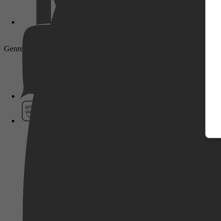
Genre: Drama, Crime, Thriller, Mystery
Pathé Thuis
Prime Video
SkyShowtime