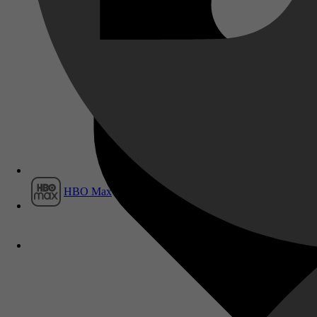
Film1
HBO Max