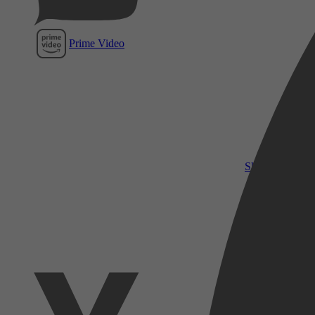
Prime Video
SkyShowtime