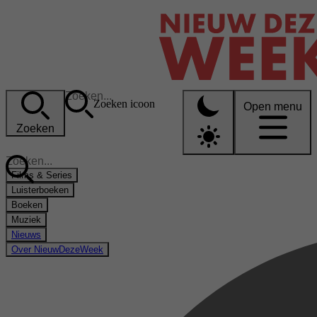
Zoeken icoon
Open menu
Zoeken
Films & Series
Luisterboeken
Boeken
Muziek
Nieuws
Over NieuwDezeWeek