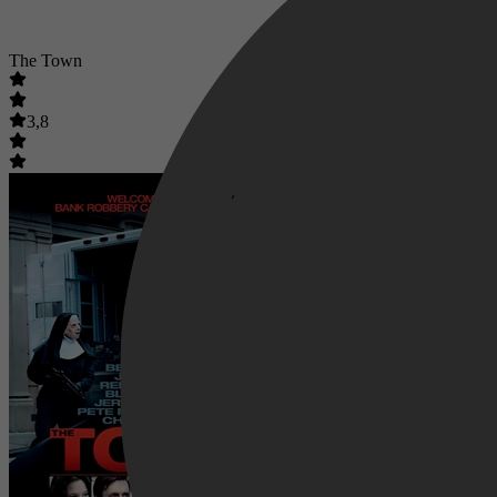
The Town
3,8