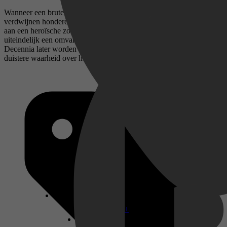
Wanneer een brute dictatuur de macht in Argentinië overneemt,
verdwijnen honderden jonge kinderen. Hun grootmoeders beginnen
aan een heroïsche zoektocht om hen te vinden en ontdekken
uiteindelijk een omvangrijk complot om kinderen te ontvoeren.
Decennia later worden deze mensen teruggevonden en moeten ze de
duistere waarheid over hun afkomst onder ogen zien.
Disney+