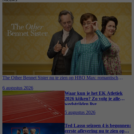
The Other Bennet Sister nu te zien op HBO Max: romantisch
kostuumdrama krijgt lovende recensies
6 augustus 2026
Waar kun je het EK Atletiek
2026 kijken? Zo volg je alle
wedstrijden live
5 augustus 2026
Ted Lasso seizoen 4 is begonnen:
eerste aflevering nu te zien op