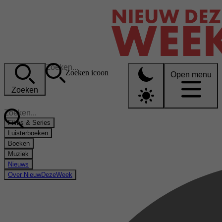
Zoeken icoon
Open menu
Zoeken
Films & Series
Luisterboeken
Boeken
Muziek
Nieuws
Over NieuwDezeWeek