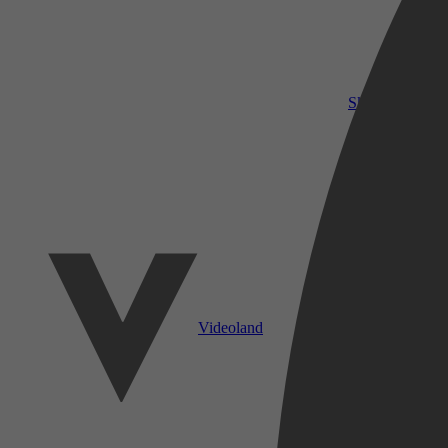
SkyShowtime
Videoland