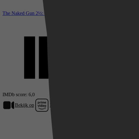
The Naked Gun 2½: The Smell of Fear bij IMDb
IMDb score: 6,0
Bekijk op
Prime Video