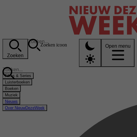
Zoeken icoon
Open menu
Zoeken
Films & Series
Luisterboeken
Boeken
Muziek
Nieuws
Over NieuwDezeWeek