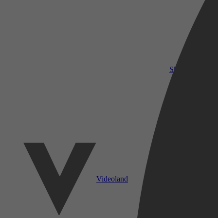
SkyShowtime
Videoland