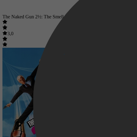
The Naked Gun 2½: The Smell of Fear
3,0