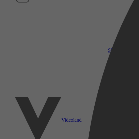
SkyShowtime
Videoland