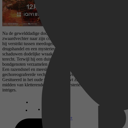
Na de gewelddadige dood van zijn broer wordt een machtige
zwaardvechter naar zijn corrupte thuisprovincie gestuurd. Daar raakt
hij verstrikt tussen meedogenloze ambtenaren, een bloeiende
drugshandel en een mysterieuze gemaskerde wreker die in de
schaduwen dodelijke wraak neemt. Hij komt al snel in groot gevaar
terecht. Terwijl hij een duister complot ontrafelt, moet hij loyale
bondgenoten verzamelen om de strijd voor zijn thuisland te winnen.
Een razendsnel en meeslepend wuxia-avontuur vol adembenemend
gechoreografeerde vechtscènes en onvergetelijke personages.
Gesitueerd in het oude China ontvouwt zich een duister complot te
midden van kletterende zwaarden, mysterieuze maskers en sluwe
intriges.
Disney+