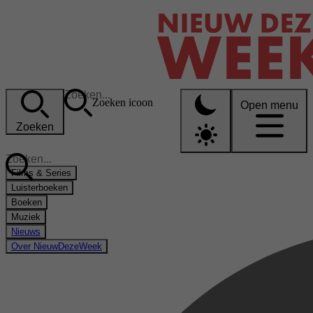
Zoeken icoon
Open menu
Zoeken
Films & Series
Luisterboeken
Boeken
Muziek
Nieuws
Over NieuwDezeWeek