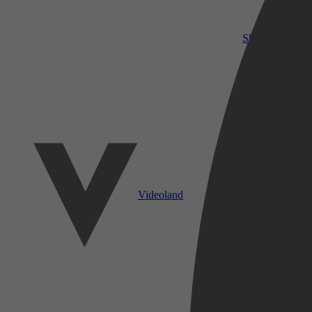
SkyShowtime
Videoland