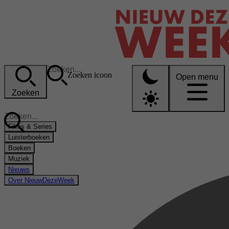
Zoeken icoon
Open menu
Zoeken
Films & Series
Luisterboeken
Boeken
Muziek
Nieuws
Over NieuwDezeWeek