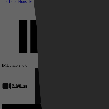
The Loud House Movie bij IMDb
IMDb score: 6,0
Bekijk op
Netflix