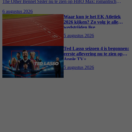
The Other Bennet Sister nu te zien op HBO Max: romantisch
kostuumdrama krijgt lovende recensies
6 augustus 2026
Waar kun je het EK Atletiek
2026 kijken? Zo volg je alle
wedstrijden live
5 augustus 2026
Ted Lasso seizoen 4 is begonnen:
eerste aflevering nu te zien op
Apple TV+
5 augustus 2026