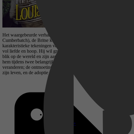
Het waargebeurde verhaal van Louis Wain (Benedict
Cumberbatch), de Britse kunstschilder die bekend stond om zijn
karakteristieke tekeningen van katten, is een buitengewoon avontuur
vol liefde en hoop. Hij wil groot en klein inspireren met zijn unieke
blik op de wereld en zijn aanstekelijke enthousiasme. We volgen
hem tijdens twee belangrijke gebeurtenissen die zijn leven
veranderen; de ontmoeting met Emily (Claire Foy), de liefde van
zijn leven, en de adoptie van Peter, een straatkat.
Disney+