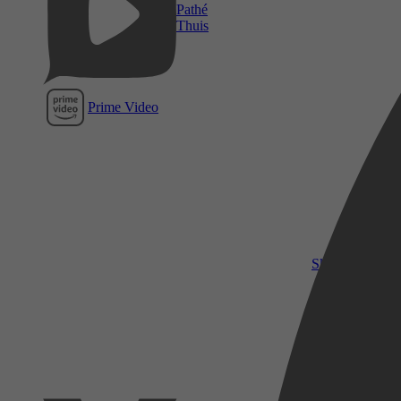
Pathé
Thuis
Prime Video
SkyShowtime