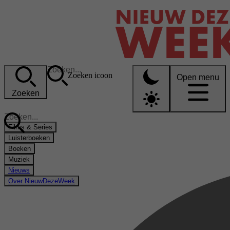
Zoeken icoon
Open menu
Zoeken
Films & Series
Luisterboeken
Boeken
Muziek
Nieuws
Over NieuwDezeWeek