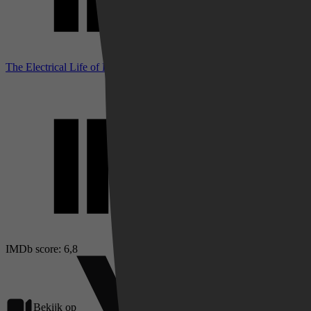
The Electrical Life of Louis Wain bij IMDb
IMDb score: 6,8
Bekijk op
Videoland