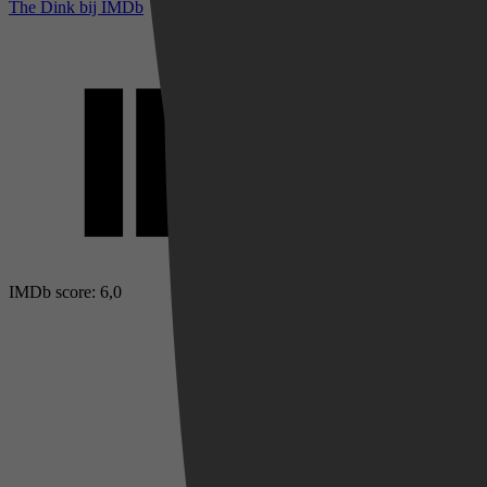
The Dink bij IMDb
IMDb score: 6,0