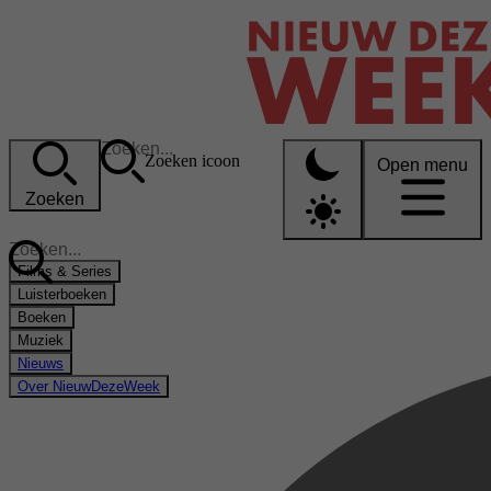
Zoeken icoon
Open menu
Zoeken
Films & Series
Luisterboeken
Boeken
Muziek
Nieuws
Over NieuwDezeWeek