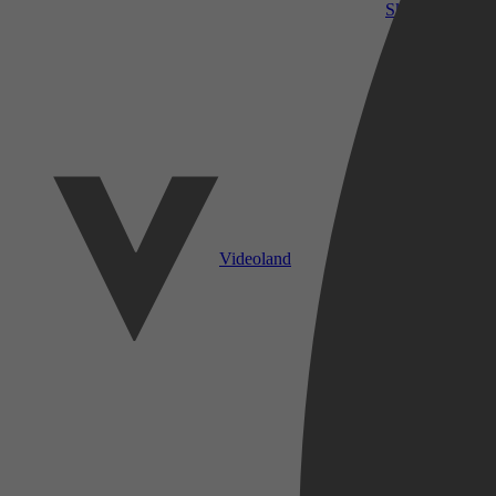
SkyShowtime
Videoland