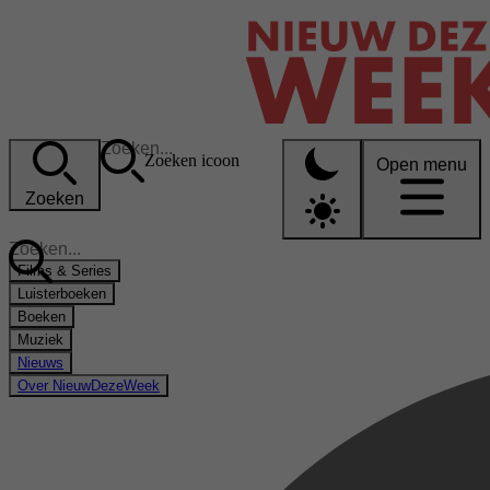
Zoeken icoon
Open menu
Zoeken
Films & Series
Luisterboeken
Boeken
Muziek
Nieuws
Over NieuwDezeWeek