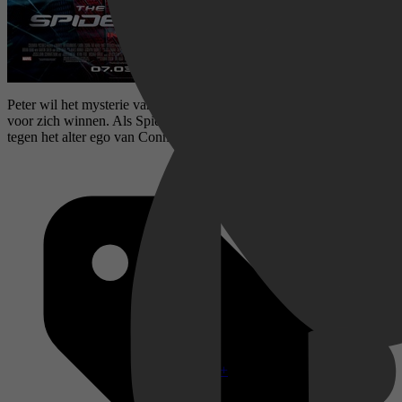
Peter wil het mysterie van z’n verleden oplossen en Gwen Stacy
voor zich winnen. Als Spider-Man moet hij het daarna opnemen
tegen het alter ego van Connors, de Hagedis.
Disney+