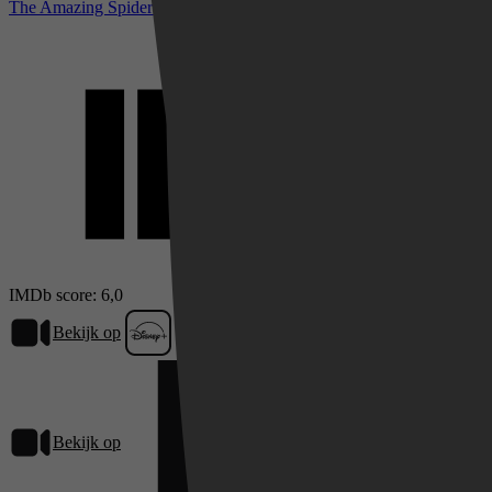
The Amazing Spider-Man bij IMDb
IMDb score: 6,0
Bekijk op
Disney+
Bekijk op
Netflix