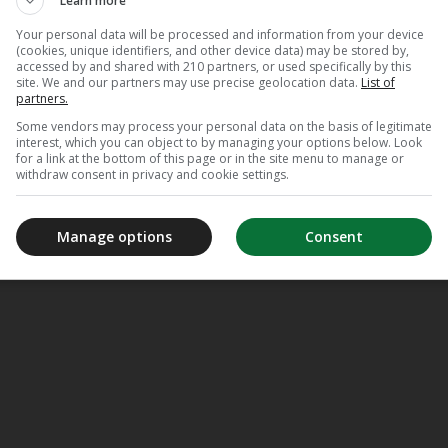
Learn more
Your personal data will be processed and information from your device
(cookies, unique identifiers, and other device data) may be stored by,
accessed by and shared with 210 partners, or used specifically by this
site. We and our partners may use precise geolocation data.
List of
partners.
Some vendors may process your personal data on the basis of legitimate
interest, which you can object to by managing your options below. Look
for a link at the bottom of this page or in the site menu to manage or
withdraw consent in privacy and cookie settings.
Manage options
Consent