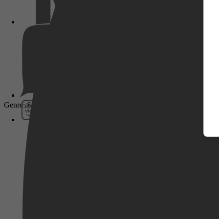
Pathé Thuis
Genre: Sci-Fi, Action
Prime Video
SkyShowtime