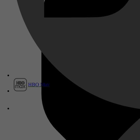
Film1
HBO Max