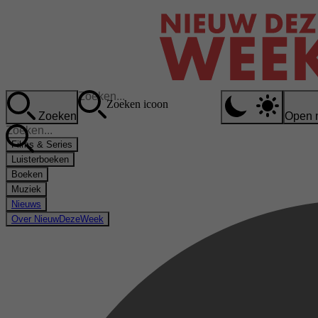
Zoeken icoon
Zoeken
Open 
Films & Series
Luisterboeken
Boeken
Muziek
Nieuws
Over NieuwDezeWeek