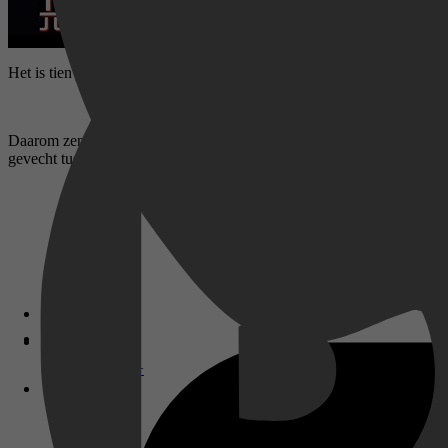
Het is tien jaar geleden dat Sarah Connor het doelwit was van een mo
Daarom zendt Skynet nu een nieuwe, nog dodelijkere Terminator naar 
gevecht tussen twee onoverwinnelijke moordmachines.
Disney+