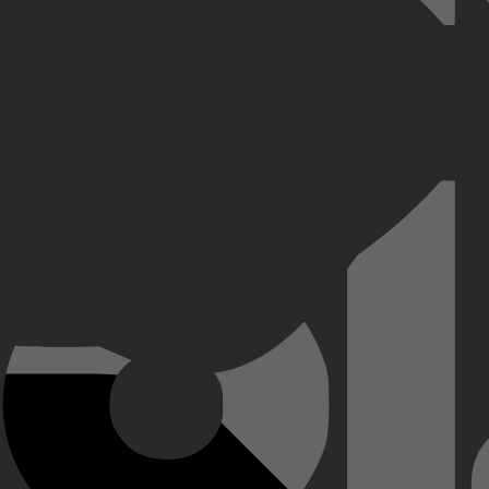
ordlustige Terminator-robot uit de toekomst. Haar zoon John zal ooit 
het heden om John te elimineren. Het verzet stuurt daarop een oudere T