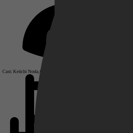
Netflix
Pathé Thuis
Cast: Keiichi Noda, Mako Hyodo, Jinpachi Nezu
Prime Video