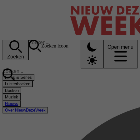
Zoeken icoon
Open menu
Zoeken
Films & Series
Luisterboeken
Boeken
Muziek
Nieuws
Over NieuwDezeWeek