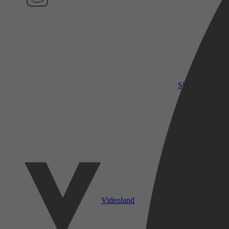
SkyShowtime
Videoland