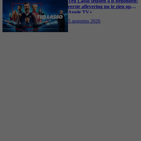
Ted Lasso seizoen 4 is begonnen:
eerste aflevering nu te zien op
Apple TV+
5 augustus 2026