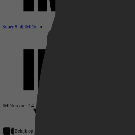
Netflix
Super 8 bij IMDb
Pathé Thuis
Prime Video
IMDb score: 7,4
Bekijk op
Videoland