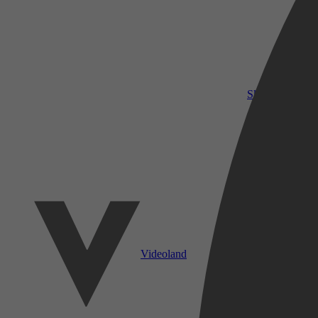
SkyShowtime
Videoland