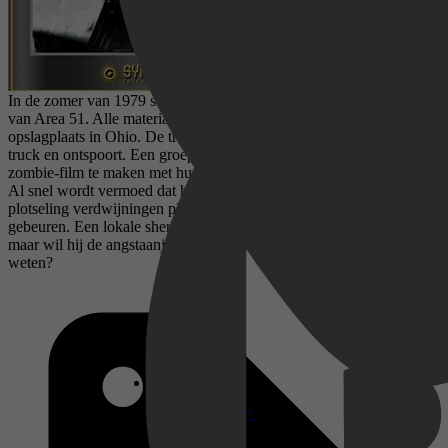
In de zomer van 1979 sluit de Amerikaanse Luchtmacht een sectie
van Area 51. Alle materialen worden per trein vervoerd naar een
opslagplaats in Ohio. De trein wordt echter aangereden door een
truck en ontspoort. Een groepje kinderen, dat bezig is om hun eigen
zombie-film te maken met hun 'Super 8' camera, stuit op de ravage.
Al snel wordt vermoed dat het niet om een ongeluk gaat, als er
plotseling verdwijningen plaatsvinden en onverklaarbare dingen
gebeuren. Een lokale sheriff probeert het mysterie te ontrafelen,
maar wil hij de angstaanjagende en onmenselijke waarheid wel
weten?
Disney+