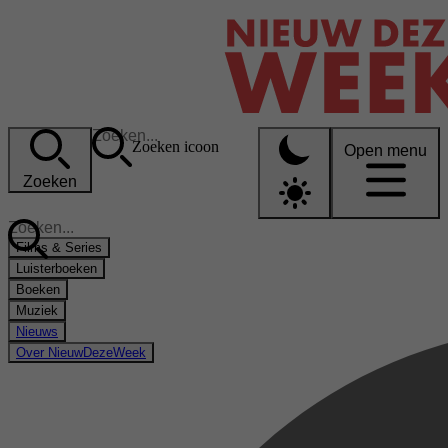
Zoeken icoon
Open menu
Zoeken
Films & Series
Luisterboeken
Boeken
Muziek
Nieuws
Over NieuwDezeWeek