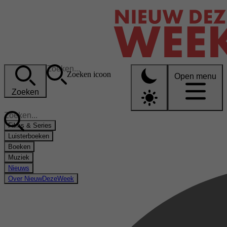
Zoeken icoon
Open menu
Zoeken
Films & Series
Luisterboeken
Boeken
Muziek
Nieuws
Over NieuwDezeWeek