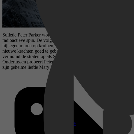
Sulletje Peter Parker wordt op schoolreisje gebeten door een
radioactieve spin. De volgende dag is hij opeens supersterk en kan
hij tegen muren op kruipen, net als een spin. Peter besluit zijn
nieuwe krachten goed te gebruiken. Hij maakt een pak en gaat
vermomd de straten op als Spider-Man om de stad veiliger te maken.
Ondertussen probeert Peter zijn nieuwe identiteit te verbergen voor
zijn geheime liefde Mary Jane.
Disney+