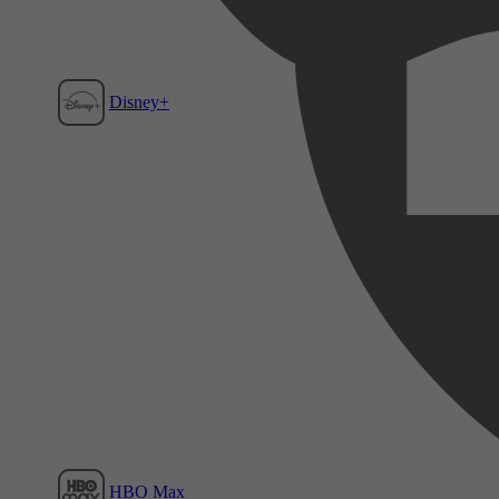
Disney+
Film1
HBO Max