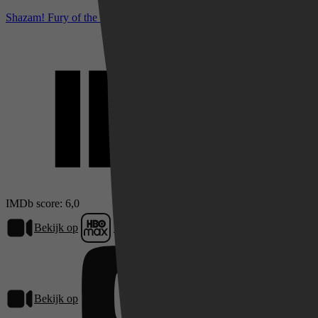
Shazam! Fury of the Gods bij IMDb
IMDb score: 6,0
Bekijk op
HBO Max
Bekijk op
Pathé Thuis