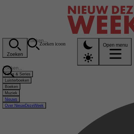
Zoeken icoon
Open menu
Zoeken
Films & Series
Luisterboeken
Boeken
Muziek
Nieuws
Over NieuwDezeWeek