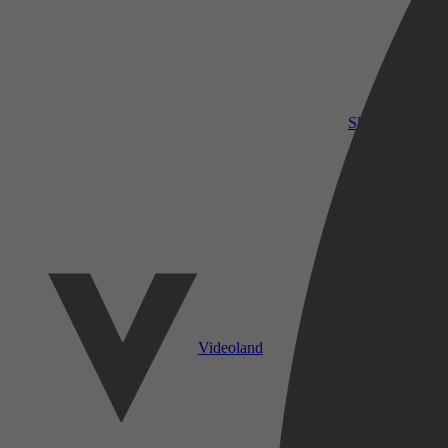
SkyShowtime
Videoland