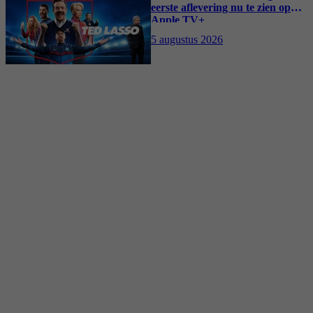
eerste aflevering nu te zien op
Apple TV+
5 augustus 2026