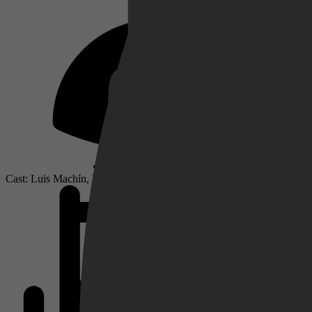
Netflix
Pathé Thuis
Cast: Luis Machín, Martina Krasinsky, Joaquín Berthold
Prime Video