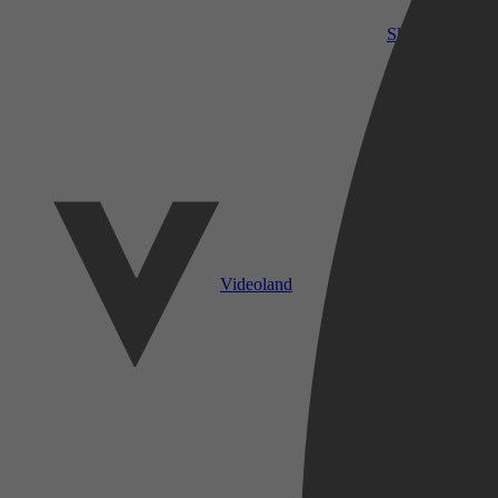
SkyShowtime
Videoland