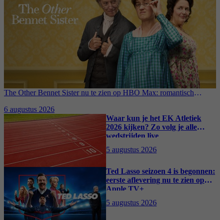
The Other Bennet Sister nu te zien op HBO Max: romantisch
kostuumdrama krijgt lovende recensies
6 augustus 2026
Waar kun je het EK Atletiek
2026 kijken? Zo volg je alle
wedstrijden live
5 augustus 2026
Ted Lasso seizoen 4 is begonnen:
eerste aflevering nu te zien op
Apple TV+
5 augustus 2026