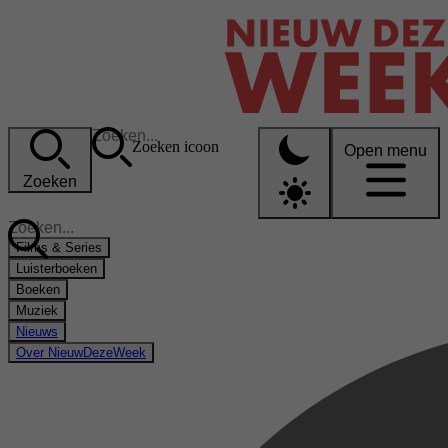
Zoeken icoon
Open menu
Zoeken
Films & Series
Luisterboeken
Boeken
Muziek
Nieuws
Over NieuwDezeWeek