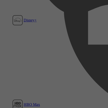
Disney+
Film1
HBO Max