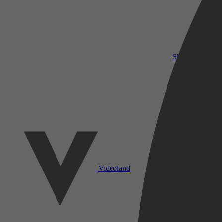
SkyShowtime
Videoland