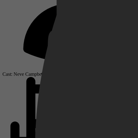
Netflix
Pathé Thuis
Cast: Neve Campbell, Courteney Cox, Isabel May
Prime Video