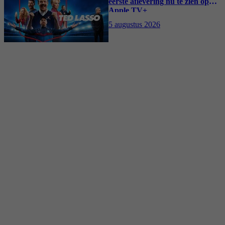
eerste aflevering nu te zien op
Apple TV+
5 augustus 2026