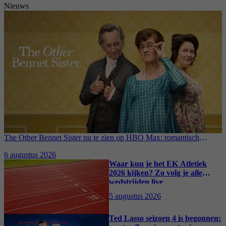
Nieuws
The Other Bennet Sister nu te zien op HBO Max: romantisch
kostuumdrama krijgt lovende recensies
6 augustus 2026
Waar kun je het EK Atletiek
2026 kijken? Zo volg je alle
wedstrijden live
5 augustus 2026
Ted Lasso seizoen 4 is begonnen: