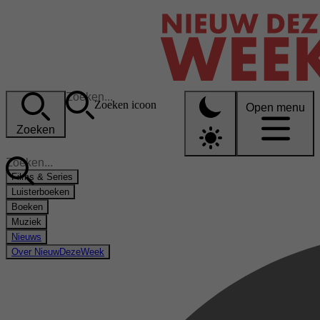
Zoeken icoon
Open menu
Zoeken
Films & Series
Luisterboeken
Boeken
Muziek
Nieuws
Over NieuwDezeWeek